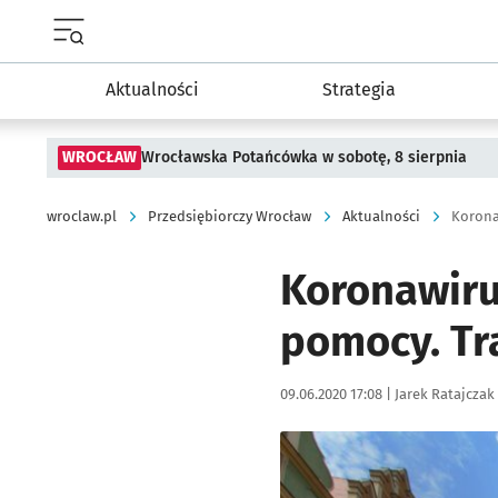
Menu główne portalu wroclaw.pl
Aktualności
Strategia
WROCŁAW
Wrocławska Potańcówka w sobotę, 8 sierpnia
wroclaw.pl
Przedsiębiorczy Wrocław
Aktualności
Korona
Koronawiru
pomocy. Tr
Data publikacji:
Autor:
09.06.2020 17:08 |
Jarek Ratajczak
Kliknij, aby powiększyć