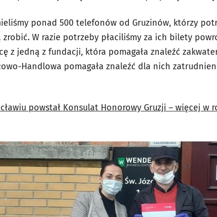
ieliśmy ponad 500 telefonów od Gruzinów, którzy po
ą zrobić. W razie potrzeby płaciliśmy za ich bilety po
ę z jedną z fundacji, która pomagała znaleźć zakwate
łowo-Handlowa pomagała znaleźć dla nich zatrudnieni
cławiu powstał Konsulat Honorowy Gruzji – więcej w