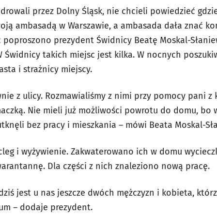
rowali przez Dolny Śląsk, nie chcieli powiedzieć gdzi
swoją ambasadą w Warszawie, a ambasada dała znać 
 poproszono prezydent Świdnicy Beatę Moskal-Słanie
 Świdnicy takich miejsc jest kilka. W nocnych poszuki
sta i strażnicy miejscy.
nie z ulicy. Rozmawialiśmy z nimi przy pomocy pani z 
maczką. Nie mieli już możliwości powrotu do domu, bo
 utknęli bez pracy i mieszkania – mówi Beata Moskal-Sł
cleg i wyżywienie. Zakwaterowano ich w domu wyciecz
arantannę. Dla części z nich znaleziono nową pracę.
dziś jest u nas jeszcze dwóch mężczyzn i kobieta, któr
um – dodaje prezydent.