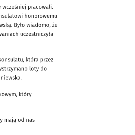
e wcześniej pracowali.
konsulatowi honorowemu
wską. Było wiadomo, że
waniach uczestniczyła
konsulatu, która przez
 wstrzymano loty do
aniewska.
kowym, który
zy mają od nas