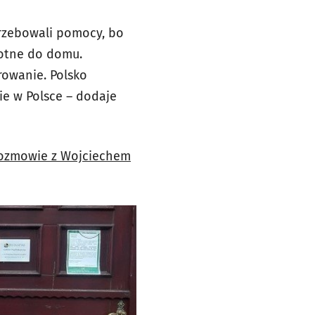
trzebowali pomocy, bo
wrotne do domu.
rowanie. Polsko
e w Polsce – dodaje
 rozmowie z Wojciechem