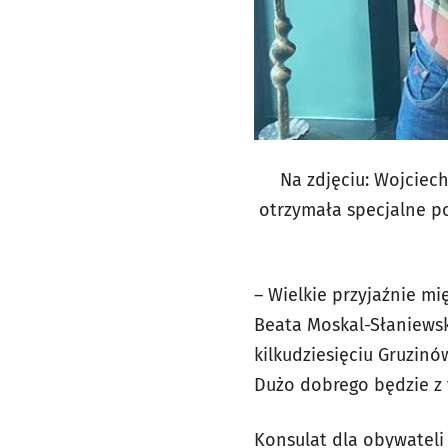
Na zdjęciu: Wojciec
otrzymała specjalne p
– Wielkie przyjaźnie m
Beata Moskal-Słaniewsk
kilkudziesięciu Gruzinó
Dużo dobrego będzie z 
Konsulat dla obywateli 