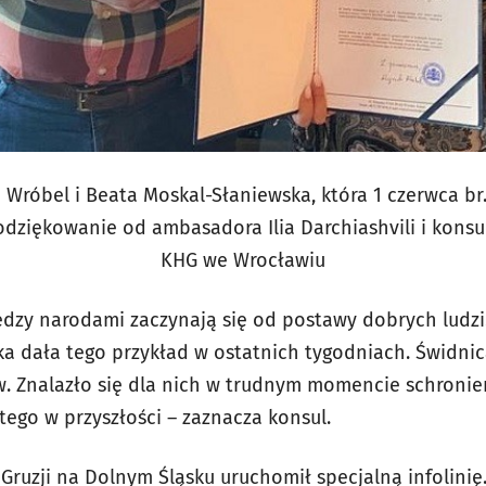
h Wróbel i Beata Moskal-Słaniewska, która 1 czerwca b
odziękowanie od ambasadora Ilia Darchiashvili i konsu
KHG we Wrocławiu
iędzy narodami zaczynają się od postawy dobrych ludzi
a dała tego przykład w ostatnich tygodniach. Świdni
w. Znalazło się dla nich w trudnym momencie schronien
tego w przyszłości – zaznacza konsul.
Gruzji na Dolnym Śląsku uruchomił specjalną infolinię