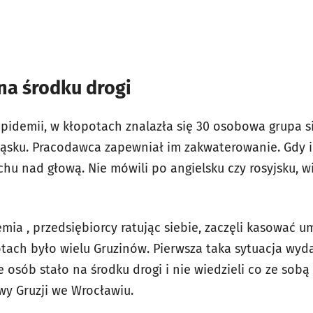
 na środku drogi
pidemii, w kłopotach znalazła się 30 osobowa grupa si
ąsku. Pracodawca zapewniał im zakwaterowanie. Gdy i
chu nad głową. Nie mówili po angielsku czy rosyjsku, w
emia , przedsiębiorcy ratując siebie, zaczęli kasować
ach było wielu Gruzinów. Pierwsza taka sytuacja wyda
e osób stało na środku drogi i nie wiedzieli co ze sob
y Gruzji we Wrocławiu.