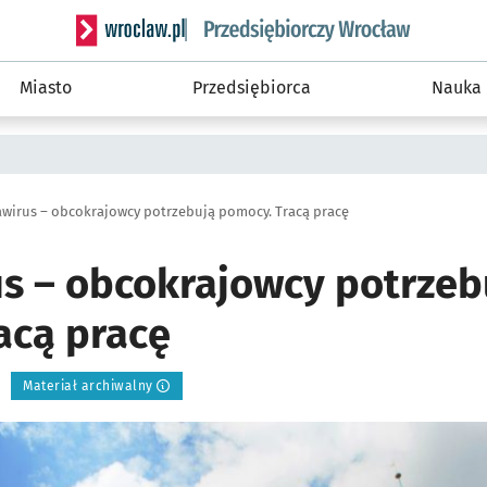
Serwis informacyjny wroclaw.pl podserwis: Strategi
Miasto
Przedsiębiorca
Nauka
wirus – obcokrajowcy potrzebują pomocy. Tracą pracę
s – obcokrajowcy potrzeb
acą pracę
Materiał archiwalny