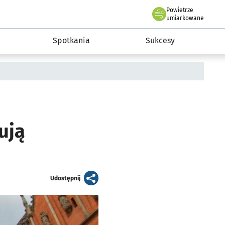
Powietrze
we Wrocławiu
a rozwoju przedsiębiorczości miasta Wrocławia
umiarkowane
Spotkania
Sukcesy
ują
artykuł
Udostępnij