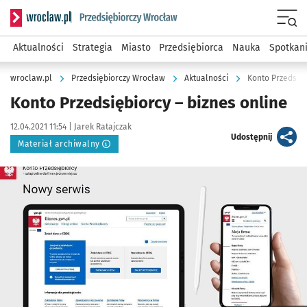
Serwis informacyjny wroclaw.pl podserwis: Strategia rozwo
Menu
Aktualności
Strategia
Miasto
Przedsiębiorca
Nauka
Spotkan
wroclaw.pl
Przedsiębiorczy Wrocław
Aktualności
Konto Przedsięb
Konto Przedsiębiorcy – biznes online
Data publikacji:
Autor:
12.04.2021 11:54 |
Jarek Ratajczak
artykuł
Udostępnij
Materiał archiwalny
Kliknij, aby powiększyć