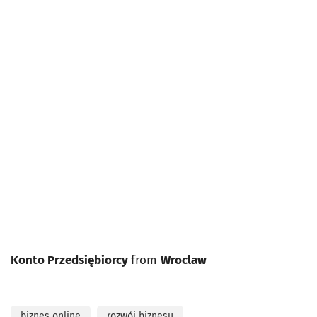
Konto Przedsiębiorcy
from
Wroclaw
biznes online
rozwój biznesu