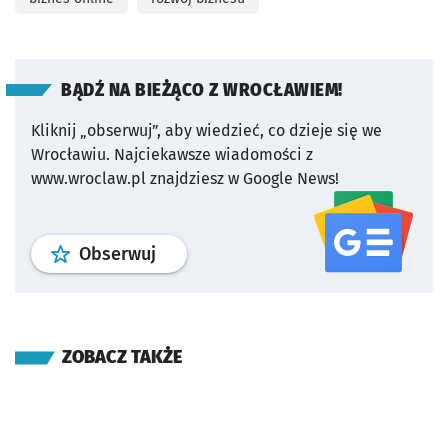
BĄDŹ NA BIEŻĄCO Z WROCŁAWIEM!
Kliknij „obserwuj”, aby wiedzieć, co dzieje się we
Wrocławiu.
Najciekawsze wiadomości z
www.wroclaw.pl znajdziesz w Google News!
profil
google news
serwisu wroclaw
Obserwuj
ZOBACZ TAKŻE