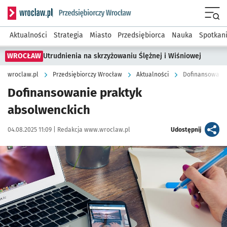
Serwis informacyjny wroclaw.pl podserwis: Strategia rozwo
Menu
Aktualności
Strategia
Miasto
Przedsiębiorca
Nauka
Spotkan
WROCŁAW
Utrudnienia na skrzyżowaniu Ślężnej i Wiśniowej
wroclaw.pl
Przedsiębiorczy Wrocław
Aktualności
Dofinansowanie
Dofinansowanie praktyk
absolwenckich
Data publikacji:
Autor:
artykuł
04.08.2025 11:09 |
Redakcja www.wroclaw.pl
Udostępnij
Kliknij, aby powiększyć