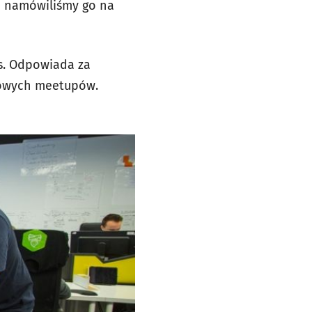
le namówiliśmy go na
es. Odpowiada za
nżowych meetupów.