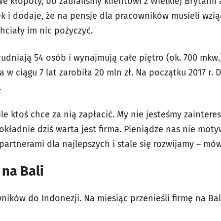
 kłopoty, bo zaufaliśmy klientowi z Wielkiej Brytanii 
ek i dodaje, że na pensje dla pracowników musieli wzi
chciały im nic pożyczyć.
rudniają 54 osób i wynajmują całe piętro (ok. 700 mkw.
rma w ciągu 7 lat zarobiła 20 mln zł. Na początku 2017 r.
.
 ile ktoś chce za nią zapłacić. My nie jesteśmy zainter
okładnie dziś warta jest firma. Pieniądze nas nie mot
partnerami dla najlepszych i stale się rozwijamy – mów
 na Bali
wników do Indonezji. Na miesiąc przenieśli firmę na Bal