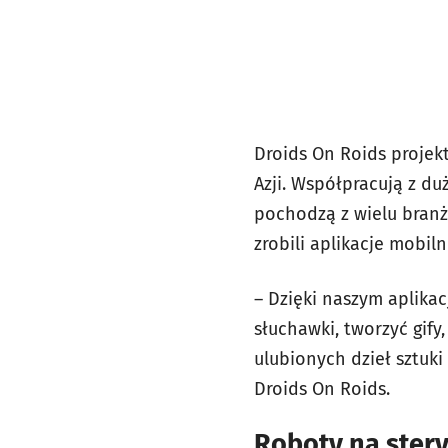
Droids On Roids projek
Azji. Współpracują z du
pochodzą z wielu branż
zrobili aplikacje mobiln
– Dzięki naszym aplik
słuchawki, tworzyć gif
ulubionych dzieł sztuki
Droids On Roids.
Roboty na ster