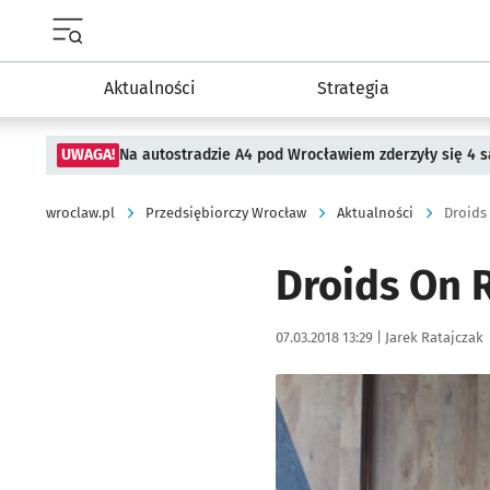
Menu główne portalu wroclaw.pl
Aktualności
Strategia
UWAGA!
Na autostradzie A4 pod Wrocławiem zderzyły się 4
wroclaw.pl
Przedsiębiorczy Wrocław
Aktualności
Droids 
Droids On R
Data publikacji:
Autor:
07.03.2018 13:29 |
Jarek Ratajczak
Kliknij, aby powiększyć