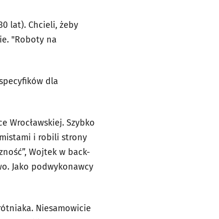
0 lat). Chcieli, żeby
ie. "Roboty na
specyfików dla
ice Wrocławskiej. Szybko
mistami i robili strony
zność”, Wojtek w back-
sowo. Jako podwykonawcy
Wrótniaka. Niesamowicie