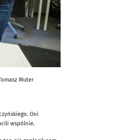
 Tomasz Muter
zyńskiego. Oni
cili wspólnie.