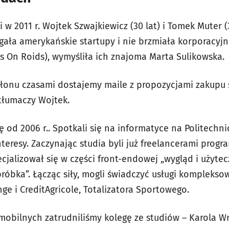
i w 2011 r. Wojtek Szwajkiewicz (30 lat) i Tomek Muter (3
gała amerykańskie startupy i nie brzmiała korporacyjn
ds On Roids), wymyśliła ich znajoma Marta Sulikowska.
łonu czasami dostajemy maile z propozycjami zakupu 
 tłumaczy Wojtek.
ę od 2006 r.. Spotkali się na informatyce na Politechn
teresy. Zaczynając studia byli już freelancerami progra
jalizował się w części front-endowej „wygląd i użytec
bróbka”. Łącząc siły, mogli świadczyć usługi komplek
nge i CreditAgricole, Totalizatora Sportowego.
i mobilnych zatrudniliśmy kolegę ze studiów – Karola 