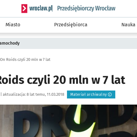
Serwis informacyjny wroclaw.pl podserwis: Strategi
Miasto
Przedsiębiorca
Nauka
 samochody
On Roids czyli 20 mln w 7 lat
oids czyli 20 mln w 7 lat
|
aktualizacja:
8 lat temu, 11.03.2018
Materiał archiwalny