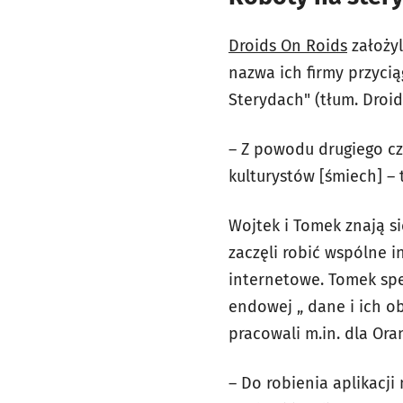
Droids On Roids
założyl
nazwa ich firmy przycią
Sterydach" (tłum. Droi
– Z powodu drugiego cz
kulturystów [śmiech] –
Wojtek i Tomek znają si
zaczęli robić wspólne in
internetowe. Tomek spec
endowej „ dane i ich o
pracowali m.in. dla Ora
– Do robienia aplikacj