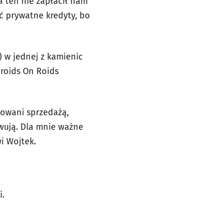
a ten nie zapłacił nam
ąć prywatne kredyty, bo
) w jednej z kamienic
 Droids On Roids
esowani sprzedażą,
ywują. Dla mnie ważne
i Wojtek.
i.