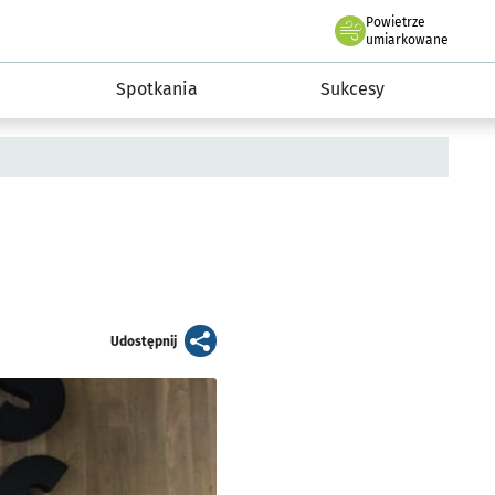
Powietrze
we Wrocławiu
a rozwoju przedsiębiorczości miasta Wrocławia
umiarkowane
Spotkania
Sukcesy
artykuł
Udostępnij