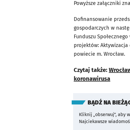
Powyższe załączniki zna
Dofinansowanie przeds
gospodarczych w następ
Funduszu Społecznego 
projektów: Aktywizacja
powiecie m. Wrocław.
Czytaj także:
Wrocław
koronawirusa
BĄDŹ NA BIEŻĄ
Kliknij „obserwuj”, aby 
Najciekawsze wiadomośc