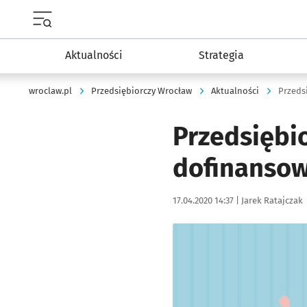
Menu główne portalu wroclaw.pl
Aktualności
Strategia
wroclaw.pl
Przedsiębiorczy Wrocław
Aktualności
Przeds
Przedsiębio
dofinansow
Data publikacji:
Autor:
17.04.2020 14:37 |
Jarek Ratajczak
Kliknij, aby powiększyć