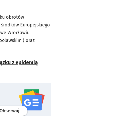
dku obrotów
 środków Europejskiego
 we Wrocławiu
ocławskim ( oraz
ązku z epidemią
profil
google news
serwisu wroclaw.pl
Obserwuj