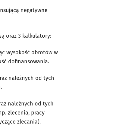
ensującą negatywne
 oraz 3 kalkulatory:
jąc wysokość obrotów w
ość dofinansowania.
raz należnych od tych
.
raz należnych od tych
. zlecenia, pracy
czące zlecania).