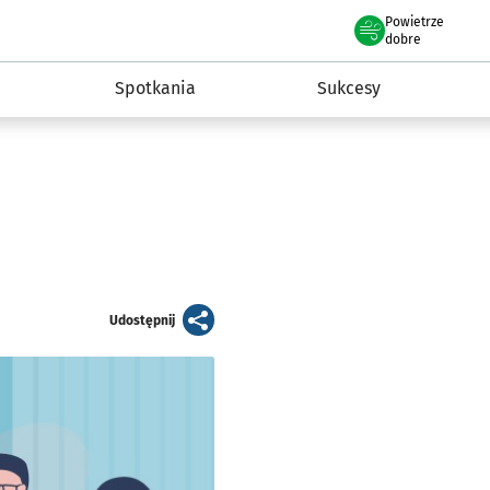
Powietrze
we Wrocławiu
a rozwoju przedsiębiorczości miasta Wrocławia
dobre
Spotkania
Sukcesy
artykuł
Udostępnij