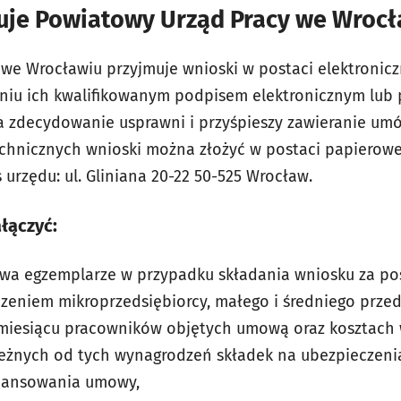
uje Powiatowy Urząd Pracy we Wrocł
we Wrocławiu przyjmuje wnioski w postaci elektronicz
eniu ich kwalifikowanym podpisem elektronicznym lub
a zdecydowanie usprawni i przyśpieszy zawieranie um
echnicznych wnioski można złożyć w postaci papierow
s urzędu: ul. Gliniana 20-22 50-525 Wrocław.
łączyć:
wa egzemplarze w przypadku składania wniosku za po
czeniem mikroprzedsiębiorcy, małego i średniego przed
miesiącu pracowników objętych umową oraz kosztach
eżnych od tych wynagrodzeń składek na ubezpieczenia
inansowania umowy,