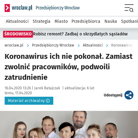
Serwis informacyjny wroclaw.pl podserwis: Strategia rozwo
Menu
Aktualności
Strategia
Miasto
Przedsiębiorca
Nauka
Spotkan
ŚRODOWISKO
Robisz remont? Zadbaj o skrzydlatych sąsiadów
wroclaw.pl
Przedsiębiorczy Wrocław
Aktualności
Koronawirus ich nie pokonał. Zamiast
zwolnić pracowników, podwoili
zatrudnienie
Data publikacji:
Autor:
16.04.2020 13:26 |
Jarek Ratajczak
|
aktualizacja:
6 lat
temu, 17.04.2020
artykuł
Udostępnij
Materiał archiwalny
Kliknij, aby powiększyć