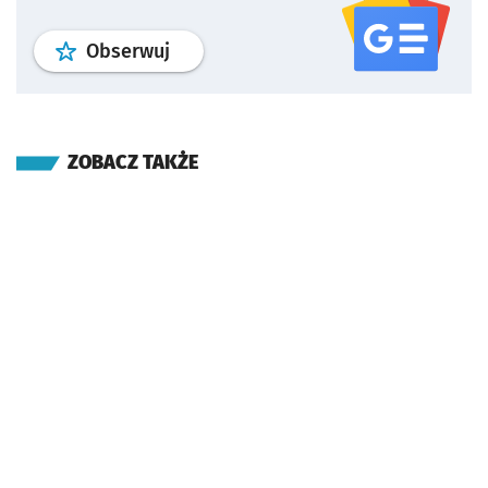
profil
google news
serwisu wroclaw
Obserwuj
ZOBACZ TAKŻE