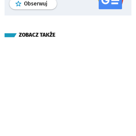
profil
google news
serwisu wroclaw
Obserwuj
ZOBACZ TAKŻE