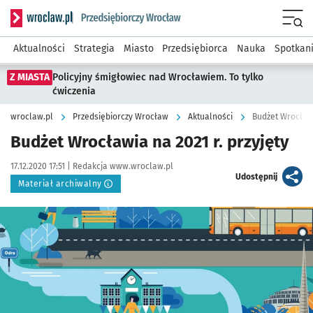
Serwis informacyjny wroclaw.pl podserwis: Strategia rozwo
Menu
Aktualności
Strategia
Miasto
Przedsiębiorca
Nauka
Spotkan
Z MIASTA
Policyjny śmigłowiec nad Wrocławiem. To tylko
ćwiczenia
wroclaw.pl
Przedsiębiorczy Wrocław
Aktualności
Budżet Wrocławi
Budżet Wrocławia na 2021 r. przyjęty
Data publikacji:
Autor:
17.12.2020 17:51 |
Redakcja www.wroclaw.pl
artykuł
Udostępnij
Materiał archiwalny
Kliknij, aby powiększyć