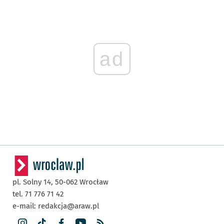
ad
pl. Solny 14,
50-062
Wrocław
tel. 71 776 71 42
e-mail:
redakcja@araw.pl