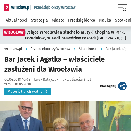
Serwis informacyjny wroclaw.pl podserwis: Strategia rozwo
Menu
Aktualności
Strategia
Miasto
Przedsiębiorca
Nauka
Spotkan
WROCŁAW
Tysiące Wrocławian słuchało muzyki Chopina w Parku
Południowym. Padł prawdziwy rekord! [GALERIA ZDJĘĆ]
wroclaw.pl
Przedsiębiorczy Wrocław
Aktualności
Bar Jacek i Aga
Bar Jacek i Agatka – właściciele
zasłużeni dla Wrocławia
Data publikacji:
Autor:
06.04.2018 10:08 |
Jarek Ratajczak
|
aktualizacja:
8 lat
temu, 30.05.2018
artykuł
Udostępnij
Materiał archiwalny
Kliknij, aby powiększyć