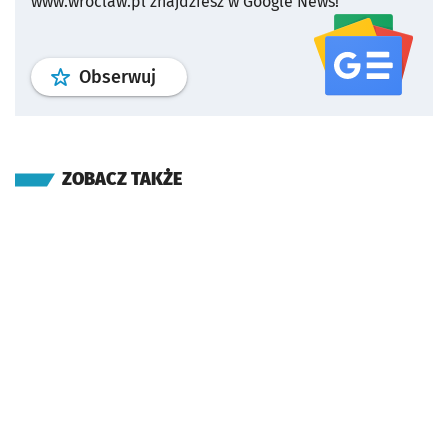
www.wroclaw.pl znajdziesz w Google News!
profil
google news
serwisu wroclaw
Obserwuj
ZOBACZ TAKŻE