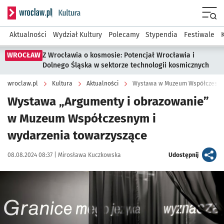
Serwis informacyjny wroclaw.pl podserwis: Kultura
Menu
Aktualności
Wydział Kultury
Polecamy
Stypendia
Festiwale
WROCŁAW
Z Wrocławia o kosmosie: Potencjał Wrocławia i
Dolnego Śląska w sektorze technologii kosmicznych
wroclaw.pl
Kultura
Aktualności
Wystawa w Muzeum Współczesn
Wystawa „Argumenty i obrazowanie”
w Muzeum Współczesnym i
wydarzenia towarzyszące
Data publikacji:
Autor:
artykuł
08.08.2024 08:37 |
Mirosława Kuczkowska
Udostępnij
Kliknij, aby zobaczyć galerię