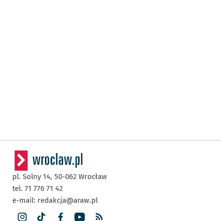
pl. Solny 14,
50-062
Wrocław
tel. 71 776 71 42
e-mail:
redakcja@araw.pl