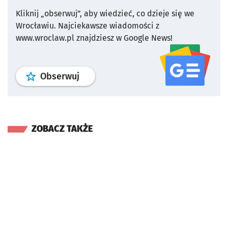
Kliknij „obserwuj”, aby wiedzieć, co dzieje się we
Wrocławiu.
Najciekawsze wiadomości z
www.wroclaw.pl znajdziesz w Google News!
profil
google news
serwisu wroclaw
Obserwuj
ZOBACZ TAKŻE