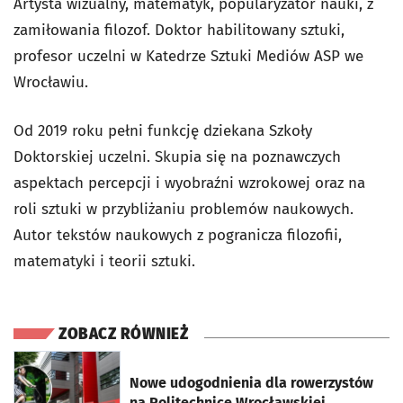
Artysta wizualny, matematyk, popularyzator nauki, z
zamiłowania filozof. Doktor habilitowany sztuki,
profesor uczelni w Katedrze Sztuki Mediów ASP we
Wrocławiu.
Od 2019 roku pełni funkcję dziekana Szkoły
Doktorskiej uczelni. Skupia się na poznawczych
aspektach percepcji i wyobraźni wzrokowej oraz na
roli sztuki w przybliżaniu problemów naukowych.
Autor tekstów naukowych z pogranicza filozofii,
matematyki i teorii sztuki.
ZOBACZ RÓWNIEŻ
otworzy się w nowej karcie
Nowe udogodnienia dla rowerzystów
na Politechnice Wrocławskiej