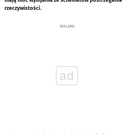
mają moc wybijania ze schematów postrzegania
rzeczywistości.
REKLAMA
ad