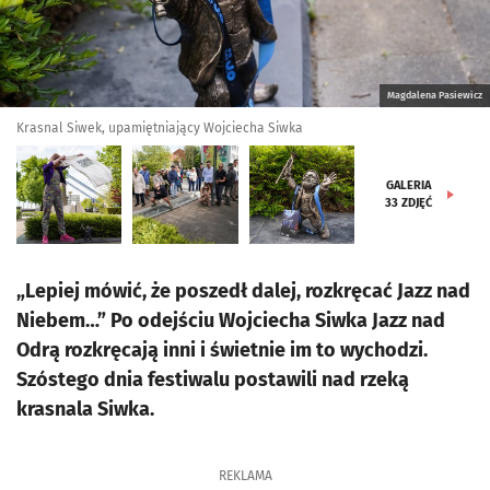
Magdalena Pasiewicz
Krasnal Siwek, upamiętniający Wojciecha Siwka
GALERIA
33
ZDJĘĆ
„Lepiej mówić, że poszedł dalej, rozkręcać Jazz nad
Niebem…” Po odejściu Wojciecha Siwka Jazz nad
Odrą rozkręcają inni i świetnie im to wychodzi.
Szóstego dnia festiwalu postawili nad rzeką
krasnala Siwka.
REKLAMA