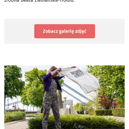
zrobiła
Beata Zwolańska-Hołod.
Zobacz galerię zdjęć