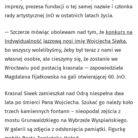
imprezy, prezesa fundacji o tej samej nazwie i członka
rady artystycznej JnO w ostatnich latach życia.
— Szczerze mówiąc ubolewam nad tym, że
konkurs na
Indywidualność Jazzową nosi imię Wojciecha Siwka
,
bo wszyscy wolelibyśmy, żeby był teraz z nami we
własnej osobie, ale cieszymy się, że zostanie we
Wrocławiu pod postacią krasnala — zapowiedziała
Magdalena Fijałkowska na gali otwierającej 60. JnO.
Krasnal Siwek zamieszkał nad Odrą niespełna dwa
lata po śmierci Pana Wojciecha. Szukać go należy koło
trzech kamiennych fontann – nieopodal zejścia z
mostu Grunwaldzkiego na Wybrzeże Wyspiańskiego.
W galerii są zdjęcia z odsłonięcia pamiątki. Figurkę