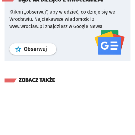
Kliknij „obserwuj”, aby wiedzieć, co dzieje się we
Wrocławiu.
Najciekawsze wiadomości z
www.wroclaw.pl znajdziesz w Google News!
profil
google news
serwisu wroclaw
Obserwuj
ZOBACZ TAKŻE