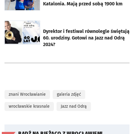
Katalonia. Mają przed sobą 1900 km
otworzy się w nowej karcie
Dyrektor i festiwal równolegle świętują
60. urodziny. Gotowi na Jazz nad Odrą
2024?
znani Wrocławianie
galeria zdjęć
wrocławskie krasnale
Jazz nad Odrą
BĄDŹ NA BIEŻĄCO Z WROCŁAWIEM!