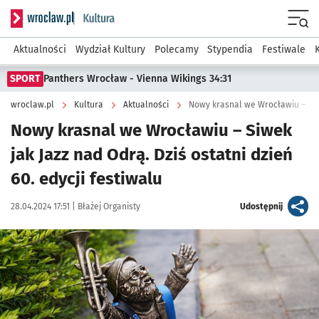
Serwis informacyjny wroclaw.pl podserwis: Kultura
Menu
Aktualności
Wydział Kultury
Polecamy
Stypendia
Festiwale
SPORT
Panthers Wrocław - Vienna Wikings 34:31
wroclaw.pl
Kultura
Aktualności
Nowy krasnal we Wrocławiu – Siw
Nowy krasnal we Wrocławiu – Siwek
jak Jazz nad Odrą. Dziś ostatni dzień
60. edycji festiwalu
Data publikacji:
Autor:
artykuł
28.04.2024 17:51 |
Błażej Organisty
Udostępnij
Kliknij, aby zobaczyć galerię