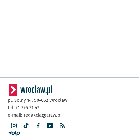
pl. Solny 14,
50-062
Wrocław
tel. 71 776 71 42
e-mail:
redakcja@araw.pl