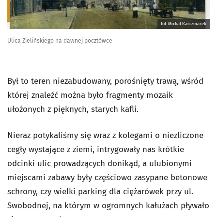
fot. Michał Karczmarek
Ulica Zielińskiego na dawnej pocztówce
Był to teren niezabudowany, porośnięty trawą, wśród
której znaleźć można było fragmenty mozaik
ułożonych z pięknych, starych kafli.
Nieraz potykaliśmy się wraz z kolegami o niezliczone
cegły wystające z ziemi, intrygowały nas krótkie
odcinki ulic prowadzących donikąd, a ulubionymi
miejscami zabawy były częściowo zasypane betonowe
schrony, czy wielki parking dla ciężarówek przy ul.
Swobodnej, na którym w ogromnych kałużach pływało