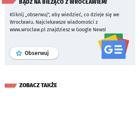
BĄDŹ NA BIEŻĄCO Z WROCŁAWIEM!
Kliknij „obserwuj”, aby wiedzieć, co dzieje się we
Wrocławiu.
Najciekawsze wiadomości z
www.wroclaw.pl znajdziesz w Google News!
profil
google news
serwisu wroclaw
Obserwuj
ZOBACZ TAKŻE