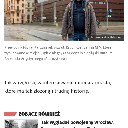
fot. Oleksandr Poliakovsky
Przewodnik Michał Karczmarek przy ul. Krupniczej, za nim NFM, które
wybudowano w miejscu, gdzie niegdyś znajdowało się Śląski Muzeum
Rzemiosła Artystycznego i Starożytności
Tak zaczęło się zainteresowanie i duma z miasta,
które ma tak złożoną i trudną historię.
ZOBACZ RÓWNIEŻ
otworzy się w nowej karcie
Tak wyglądał powojenny Wrocław.