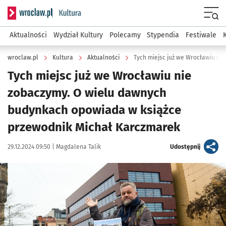
Serwis informacyjny wroclaw.pl podserwis: Kultura
Menu
Aktualności
Wydział Kultury
Polecamy
Stypendia
Festiwale
wroclaw.pl
Kultura
Aktualności
Tych miejsc już we Wrocławiu ni
Tych miejsc już we Wrocławiu nie
zobaczymy. O wielu dawnych
budynkach opowiada w książce
przewodnik Michał Karczmarek
Data publikacji:
Autor:
artykuł
29.12.2024 09:50 |
Magdalena Talik
Udostępnij
Kliknij, aby zobaczyć galerię