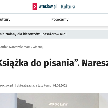
Serwis informacyjny wroclaw.pl podserwis: 
ultury
Polecamy
pnia zmiany dla kierowców i pasażerów MPK
sania”. Nareszcie mamy własną!
Książka do pisania”. Nare
roclaw.pl
|
aktualizacja:
4 lata temu, 03.02.2022