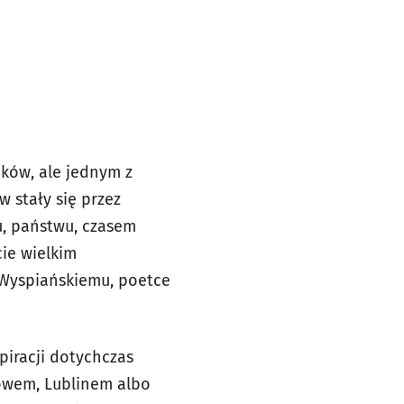
ików, ale jednym z
 stały się przez
u, państwu, czasem
cie wielkim
i Wyspiańskiemu, poetce
spiracji dotychczas
kowem, Lublinem albo