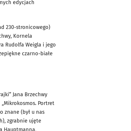
anych edycjach
ad 230-stronicowego)
chwy, Kornela
a Rudolfa Weigla i jego
rzepiękne czarno-białe
ajki” Jana Brzechwy
i „Mikrokosmos. Portret
o znane (był u nas
), zgrabnie ujęte
rta Hauptmanna,