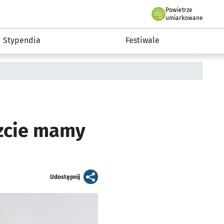
Powietrze
we Wrocławiu
Kultura
umiarkowane
Stypendia
Festiwale
szcie mamy
artykuł
Udostępnij