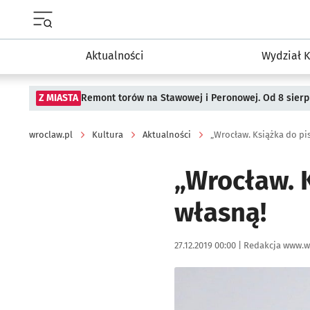
Menu główne portalu wroclaw.pl
Aktualności
Wydział K
Z MIASTA
Remont torów na Stawowej i Peronowej. Od 8 sier
wroclaw.pl
Kultura
Aktualności
„Wrocław. Książka do pi
„Wrocław. 
własną!
Data publikacji:
Autor:
27.12.2019 00:00 |
Redakcja www.w
Kliknij, aby powiększyć