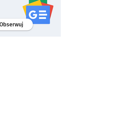
profil
google news
serwisu wroclaw.pl
Obserwuj