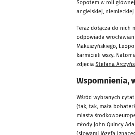
Sopotem w roli głównej
angielskiej, niemieckiej 
Teraz dołącza do nich 
odpowiada wrocławianin
Makuszyńskiego, Leopold
karmicieli wszy. Natomi
zdjęcia
Stefana Arczyńs
Wspomnienia, w
Wśród wybranych cytató
(tak, tak, mała bohate
miasta środkowoeurope
młody John Quincy Adam
(słowami Józefa Ignace