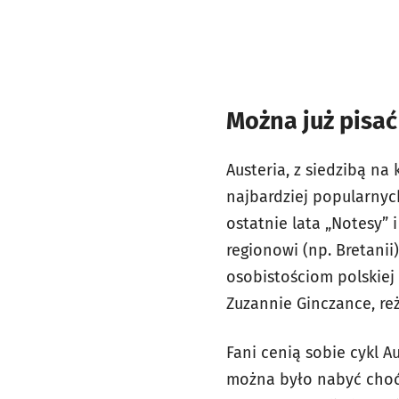
Można już pisa
Austeria, z siedzibą na
najbardziej popularnyc
ostatnie lata „Notesy”
regionowi (np. Bretanii)
osobistościom polskiej
Zuzannie Ginczance, re
Fani cenią sobie cykl A
można było nabyć choćb