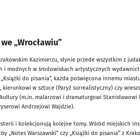
ć we „Wrocławiu”
 krakowskim Kazimierzu, słynie przede wszystkim z juda
h i modnych w środowiskach artystycznych wydawnictw
 i „Książki do pisania”, każda poświęcona innemu miast
, kierunkowi w sztuce (Paryż surrealistyczny) czy wresz
 kultury (m.in. malarzowi i dramaturgowi Stanisławow
żyserowi Andrzejowi Wajdzie).
usterii i kolekcjonują kolejne tomy. Wśród miejskich in
y „Notes Warszawski” czy „Książki do pisania” z Kra