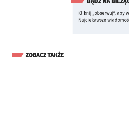
BĄDŹ NA BIEŻĄ
Kliknij „obserwuj”, aby 
Najciekawsze wiadomośc
ZOBACZ TAKŻE