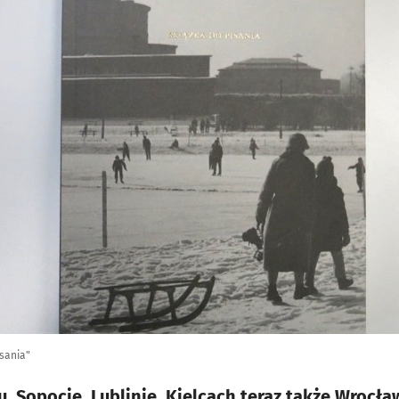
isania"
, Sopocie, Lublinie, Kielcach teraz także Wrocł