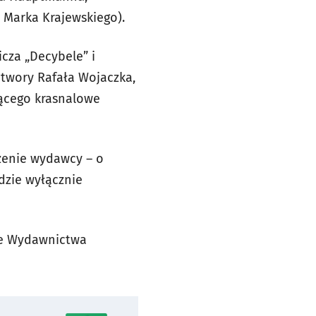
” Marka Krajewskiego).
cza „Decybele” i
utwory Rafała Wojaczka,
ającego krasnalowe
rzenie wydawcy – o
ędzie wyłącznie
nie Wydawnictwa