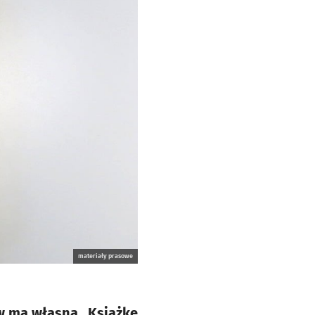
materiały prasowe
aw ma własną „Książkę