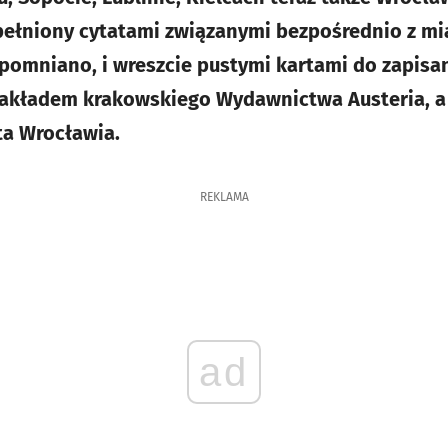
pełniony cytatami związanymi bezpośrednio z mi
pomniano, i wreszcie pustymi kartami do zapisa
ę nakładem krakowskiego Wydawnictwa Austeria, a
ta Wrocławia.
REKLAMA
ad