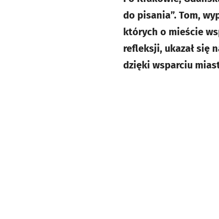
do pisania”. Tom, wy
których o mieście ws
refleksji, ukazał si
dzięki wsparciu mias