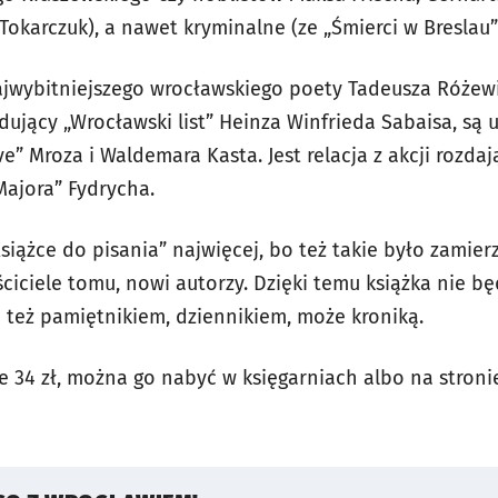
 Tokarczuk), a nawet kryminalne (ze „Śmierci w Breslau
ajwybitniejszego wrocławskiego poety Tadeusza Różewi
ujący „Wrocławski list” Heinza Winfrieda Sabaisa, są 
ve” Mroza i Waldemara Kasta. Jest relacja z akcji rozd
ajora” Fydrycha.
siążce do pisania” najwięcej, bo też takie było zamie
ciciele tomu, nowi autorzy. Dzięki temu książka nie b
też pamiętnikiem, dziennikiem, może kroniką.
e 34 zł, można go nabyć w księgarniach albo na stro