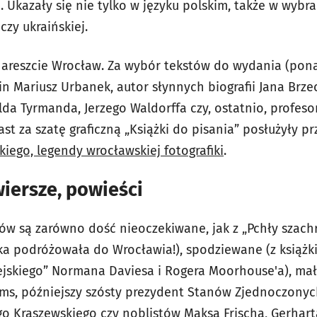
. Ukazały się nie tylko w języku polskim, także w wybr
czy ukraińskiej.
nareszcie Wrocław. Za wybór tekstów do wydania (pon
 Mariusz Urbanek, autor słynnych biografii Jana Brze
a Tyrmanda, Jerzego Waldorffa czy, ostatnio, profesor
ast za szatę graficzną „Książki do pisania” posłużyły p
kiego, legendy wrocławskiej fotografiki
.
iersze, powieści
w są zarówno dość nieoczekiwane, jak z „Pchły szachr
rka podróżowała do Wrocławia!), spodziewane (z książk
jskiego” Normana Daviesa i Rogera Moorhouse'a), mał
s, późniejszy szósty prezydent Stanów Zjednoczonych
go Kraszewskiego czy noblistów Maksa Frischa, Gerha