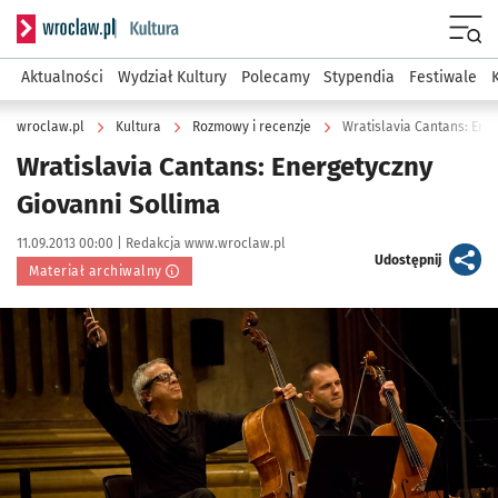
Serwis informacyjny wroclaw.pl podserwis: Kultura
Menu
Aktualności
Wydział Kultury
Polecamy
Stypendia
Festiwale
wroclaw.pl
Kultura
Rozmowy i recenzje
Wratislavia Cantans: Ene
Wratislavia Cantans: Energetyczny
Giovanni Sollima
Data publikacji:
Autor:
11.09.2013 00:00 |
Redakcja www.wroclaw.pl
artykuł
Udostępnij
Materiał archiwalny
Kliknij, aby powiększyć