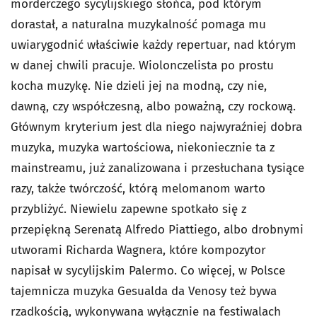
morderczego sycylijskiego słońca, pod którym
dorastał, a naturalna muzykalność pomaga mu
uwiarygodnić właściwie każdy repertuar, nad którym
w danej chwili pracuje. Wiolonczelista po prostu
kocha muzykę. Nie dzieli jej na modną, czy nie,
dawną, czy współczesną, albo poważną, czy rockową.
Głównym kryterium jest dla niego najwyraźniej dobra
muzyka, muzyka wartościowa, niekoniecznie ta z
mainstreamu, już zanalizowana i przesłuchana tysiące
razy, także twórczość, którą melomanom warto
przybliżyć. Niewielu zapewne spotkało się z
przepiękną Serenatą Alfredo Piattiego, albo drobnymi
utworami Richarda Wagnera, które kompozytor
napisał w sycylijskim Palermo. Co więcej, w Polsce
tajemnicza muzyka Gesualda da Venosy też bywa
rzadkością, wykonywana wyłącznie na festiwalach