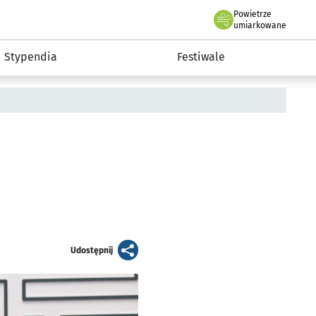
Powietrze
we Wrocławiu
Kultura
umiarkowane
Stypendia
Festiwale
artykuł
Udostępnij