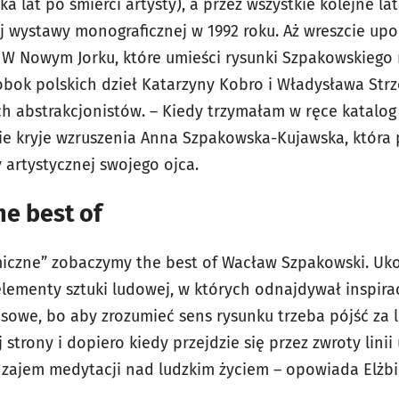
ka lat po śmierci artysty), a przez wszystkie kolejne lat
j wystawy monograficznej w 1992 roku. Aż wreszcie upo
W Nowym Jorku, które umieści rysunki Szpakowskiego 
 obok polskich dzieł Katarzyny Kobro i Władysława Str
ch abstrakcjonistów. – Kiedy trzymałam w ręce katalo
ie kryje wzruszenia Anna Szpakowska-Kujawska, która p
artystycznej swojego ojca.
the best of
miczne” zobaczymy the best of Wacław Szpakowski. Uk
ementy sztuki ludowej, w których odnajdywał inspiracj
asowe, bo aby zrozumieć sens rysunku trzeba pójść za li
j strony i dopiero kiedy przejdzie się przez zwroty lin
dzajem medytacji nad ludzkim życiem – opowiada Elżb