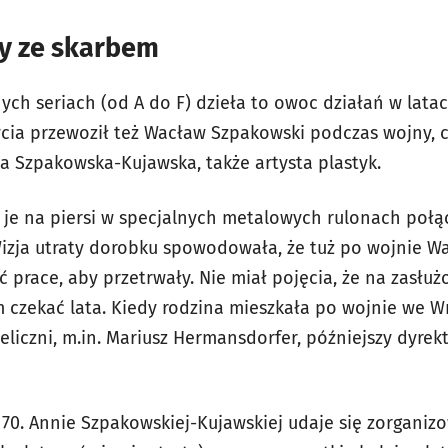
y ze skarbem
h seriach (od A do F) dzieła to owoc działań w latach
ycia przewoził też Wacław Szpakowski podczas wojny, 
a Szpakowska-Kujawska, także artysta plastyk.
ł je na piersi w specjalnych metalowych rulonach poł
izja utraty dorobku spowodowała, że tuż po wojnie W
prace, aby przetrwały. Nie miał pojęcia, że na zasłuż
m czekać lata. Kiedy rodzina mieszkała po wojnie we W
eliczni, m.in. Mariusz Hermansdorfer, późniejszy dyre
 70. Annie Szpakowskiej-Kujawskiej udaje się zorganiz