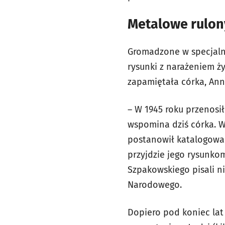
Metalowe rulon
Gromadzone w specjalnyc
rysunki z narażeniem ż
zapamiętała córka, Ann
– W 1945 roku przenosi
wspomina dziś córka. W
postanowił katalogować 
przyjdzie jego rysunko
Szpakowskiego pisali ni
Narodowego.
Dopiero pod koniec lat