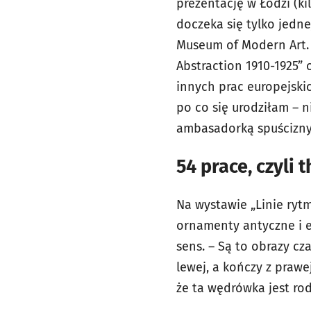
prezentację w Łodzi (kil
doczeka się tylko jedne
Museum of Modern Art. 
Abstraction 1910-1925”
innych prac europejski
po co się urodziłam – n
ambasadorką spuścizny 
54 prace, czyli 
Na wystawie „Linie ryt
ornamenty antyczne i el
sens. – Są to obrazy cz
lewej, a kończy z prawe
że ta wędrówka jest ro