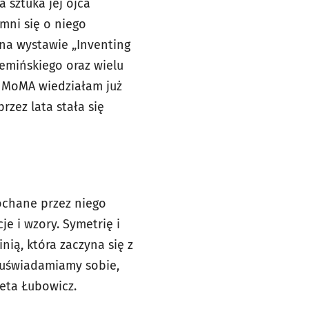
a sztuka jej ojca
mni się o niego
na wystawie „Inventing
zemińskiego oraz wielu
g MoMA wiedziałam już
rzez lata stała się
ochane przez niego
e i wzory. Symetrię i
nią, która zaczyna się z
ii uświadamiamy sobie,
ieta Łubowicz.