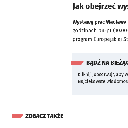
Jak obejrzeć w
Wystawę prac Wacława 
godzinach pn-pt (10.00-
program Europejskiej S
BĄDŹ NA BIEŻĄ
Kliknij „obserwuj”, aby 
Najciekawsze wiadomośc
ZOBACZ TAKŻE