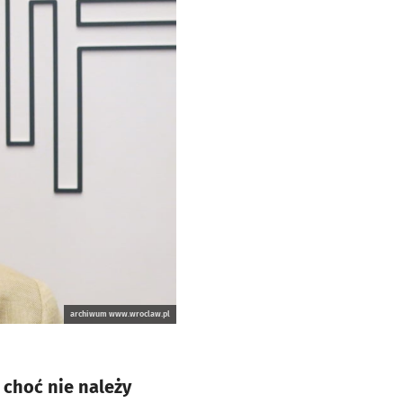
archiwum www.wroclaw.pl
 choć nie należy