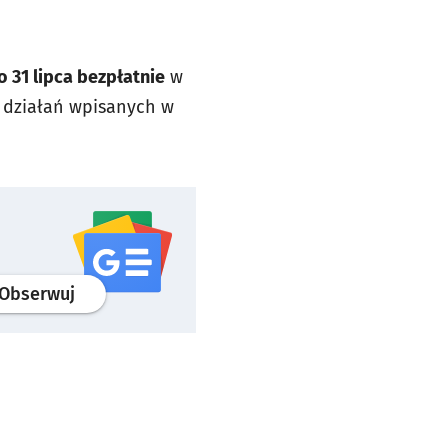
31 lipca bezpłatnie
w
ią działań wpisanych w
profil
google news
serwisu wroclaw.pl
Obserwuj