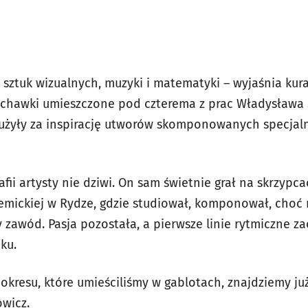
 sztuk wizualnych, muzyki i matematyki – wyjaśnia kur
uchawki umieszczone pod czterema z prac Władysława
użyły za inspirację utworów skomponowanych specjaln
fii artysty nie dziwi. On sam świetnie grał na skrzypca
demickiej w Rydze, gdzie studiował, komponował, choć
y zawód. Pasja pozostała, a pierwsze linie rytmiczne 
ku.
okresu, które umieściliśmy w gablotach, znajdziemy ju
owicz.