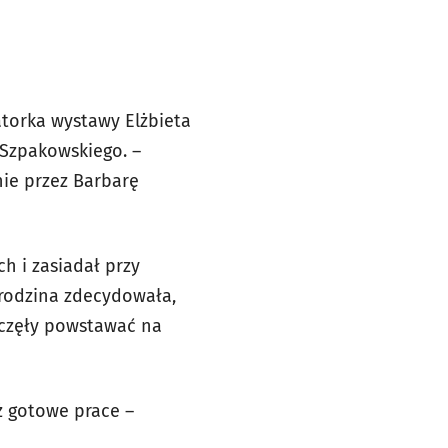
atorka wystawy Elżbieta
 Szpakowskiego. –
ie przez Barbarę
ch i zasiadał przy
 rodzina zdecydowała,
zaczęły powstawać na
ż gotowe prace –