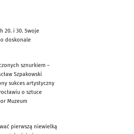
 20. i 30. Swoje
co doskonale
ączonych sznurkiem –
acław Szpakowski
ony sukces artystyczny
rocławiu o sztuce
ktor Muzeum
ować pierwszą niewielką