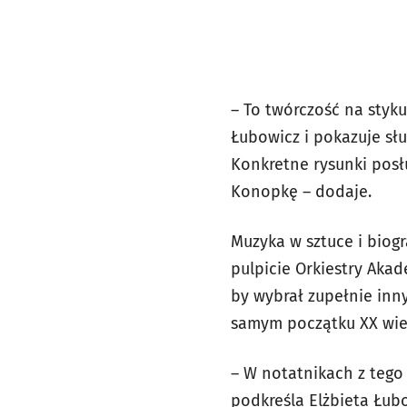
– To twórczość na styku
Łubowicz i pokazuje sł
Konkretne rysunki posł
Konopkę – dodaje.
Muzyka w sztuce i biogra
pulpicie Orkiestry Aka
by wybrał zupełnie inn
samym początku XX wie
– W notatnikach z tego 
podkreśla Elżbieta Łub