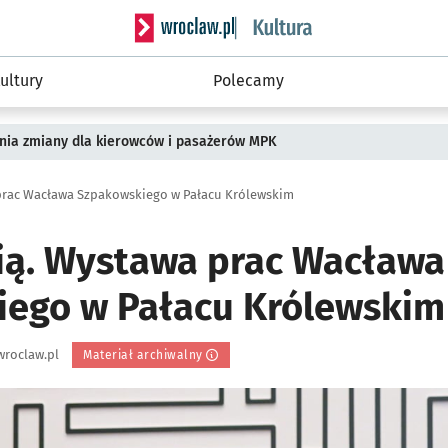
Serwis informacyjny wroclaw.pl podserwis: 
ultury
Polecamy
pnia zmiany dla kierowców i pasażerów MPK
 prac Wacława Szpakowskiego w Pałacu Królewskim
nią. Wystawa prac Wacława
ego w Pałacu Królewskim
wroclaw.pl
Materiał archiwalny