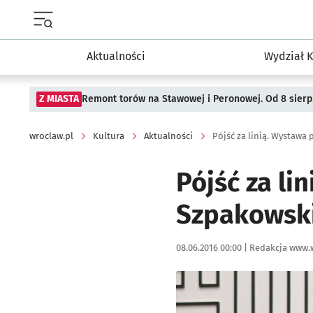
Menu główne portalu wroclaw.pl
Aktualności
Wydział K
Z MIASTA
Remont torów na Stawowej i Peronowej. Od 8 sier
wroclaw.pl
Kultura
Aktualności
Pójść za linią. Wystawa
Pójść za li
Szpakowski
Data publikacji:
Autor:
08.06.2016 00:00 |
Redakcja www.
Kliknij, aby powiększyć