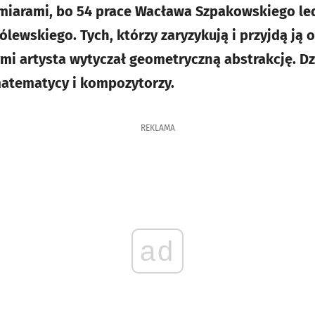
zmiarami, bo 54 prace Wacława Szpakowskiego le
rólewskiego. Tych, którzy zaryzykują i przyjdą ją
ymi artysta wytyczał geometryczną abstrakcję. Dz
matematycy i kompozytorzy.
REKLAMA
ad