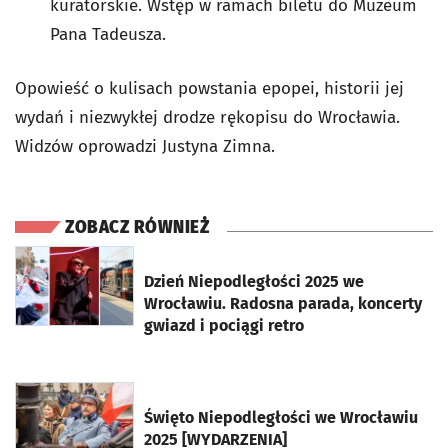
kuratorskie. Wstęp w ramach biletu do Muzeum
Pana Tadeusza.
Opowieść o kulisach powstania epopei, historii jej
wydań i niezwykłej drodze rękopisu do Wrocławia.
Widzów oprowadzi Justyna Zimna.
ZOBACZ RÓWNIEŻ
otworzy się w nowej karcie
Dzień Niepodległości 2025 we
Wrocławiu. Radosna parada, koncerty
gwiazd i pociągi retro
otworzy się w nowej karcie
Święto Niepodległości we Wrocławiu
2025 [WYDARZENIA]