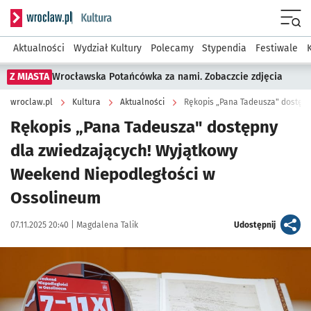
Serwis informacyjny wroclaw.pl podserwis: Kultura
Menu
Aktualności
Wydział Kultury
Polecamy
Stypendia
Festiwale
Z MIASTA
Wrocławska Potańcówka za nami. Zobaczcie zdjęcia
wroclaw.pl
Kultura
Aktualności
Rękopis „Pana Tadeusza" dostępn
Rękopis „Pana Tadeusza" dostępny
dla zwiedzających! Wyjątkowy
Weekend Niepodległości w
Ossolineum
Data publikacji:
Autor:
artykuł
07.11.2025 20:40 |
Magdalena Talik
Udostępnij
Kliknij, aby zobaczyć galerię