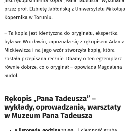
jest rękopiśmienna kopia „Pana Tadeusza” wykonana
przez prof. Elżbietę Jabłońską z Uniwersytetu Mikołaja
Kopernika w Toruniu.
– Ta kopia jest identyczna do oryginału, ekspertka
była we Wrocławiu, zapoznała się z rękopisem Adama
Mickiewicza i na jego wzór stworzyła kopię, która
została przepisana recznie. Dbamy o ten egzemplarz
równie dobrze, co o oryginał – opowiada Magdalena
Sudoł.
Rękopis „Pana Tadeusza” –
wykłady, oprowadzania, warsztaty
w Muzeum Pana Tadeusza
8 listopada, godzina 12.00
, „I ciemność gruba,