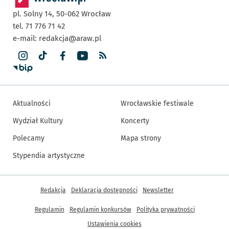
pl. Solny 14,
50-062
Wrocław
tel. 71 776 71 42
e-mail:
redakcja@araw.pl
Aktualności
Wrocławskie festiwale
Wydział Kultury
Koncerty
Polecamy
Mapa strony
Stypendia artystyczne
Inne informacje
Redakcja
Deklaracja dostępności
Newsletter
Regulamin
Regulamin konkursów
Polityka prywatności
Ustawienia cookies