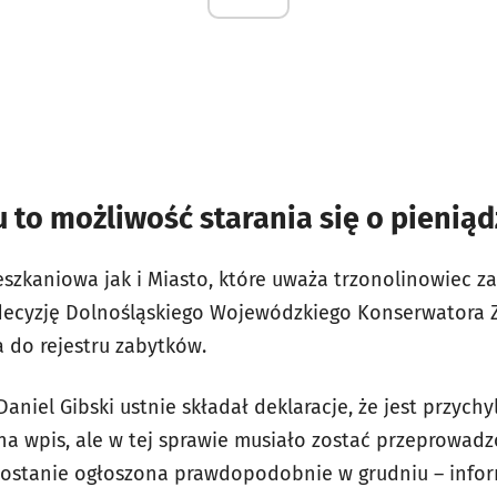
u to możliwość starania się o pienią
zkaniowa jak i Miasto, które uważa trzonolinowiec za
 decyzję Dolnośląskiego Wojewódzkiego Konserwatora 
 do rejestru zabytków.
niel Gibski ustnie składał deklaracje, że jest przychy
na wpis, ale w tej sprawie musiało zostać przeprowad
zostanie ogłoszona prawdopodobnie w grudniu – infor