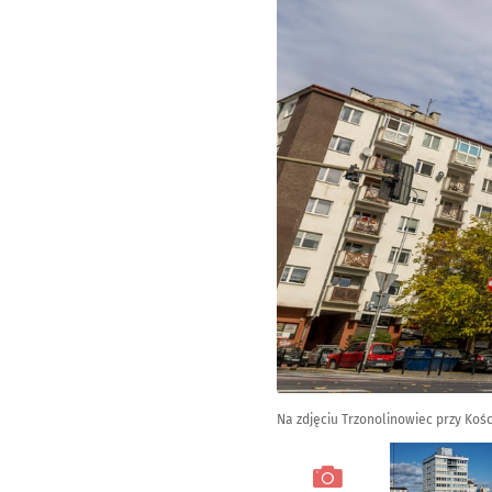
Na zdjęciu Trzonolinowiec przy Kośc