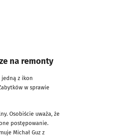
dze na remonty
 jedną z ikon
Zabytków w sprawie
lny. Osobiście uważa, że
zone postępowanie.
muje Michał Guz z