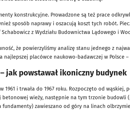
enty konstrukcyjne. Prowadzone są też prace odkrywk
wnież sposób naprawy i oszacują koszt tych robót. Pi
tof Schabowicz z Wydziału Budownictwa Lądowego i Wo
ność, że powierzyliśmy analizę stanu jednego z najw
 najlepszej placówce naukowo-badawczej w Polsce – 
 – jak powstawał ikoniczny budynek
w 1961 i trwała do 1967 roku. Rozpoczęto od wąskiej, 
j betonowej wieży, następnie na tym trzonie budowli
a fundamenty) zawieszano od góry na linach olbrzymi