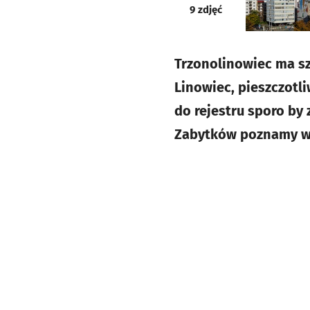
galeria
9
zdjęć
Trzonolinowiec ma sz
Linowiec, pieszczotl
do rejestru sporo by
Zabytków poznamy w