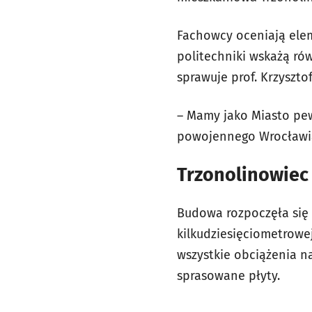
Fachowcy oceniają elem
politechniki wskażą ró
sprawuje prof. Krzysz
– Mamy jako Miasto pew
powojennego Wrocławia
Trzonolinowiec
Budowa rozpoczęła się 
kilkudziesięciometrowe
wszystkie obciążenia n
sprasowane płyty.