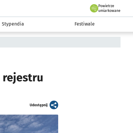
Powietrze
we Wrocławiu
Kultura
umiarkowane
Stypendia
Festiwale
 rejestru
artykuł
Udostępnij