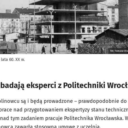
fot. Tomasz O
lata 60. XX w.
badają eksperci z Politechniki Wroc
nolinowcu są i będą prowadzone – prawdopodobnie do
 prace nad przygotowaniem ekspertyzy stanu technicz
 nad tym zadaniem pracuje Politechnika Wrocławska. 
nowca zawarła stosowną umowę z uczelnią.