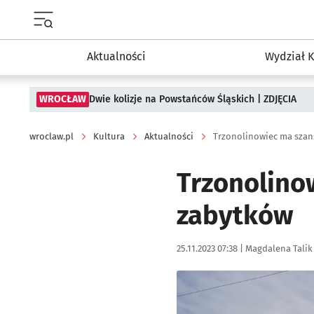
Menu główne portalu wroclaw.pl
Aktualności
Wydział K
WROCŁAW
Dwie kolizje na Powstańców Śląskich | ZDJĘCIA
wroclaw.pl
Kultura
Aktualności
Trzonolinowiec ma szan
Trzonolino
zabytków
Data publikacji:
Autor:
25.11.2023 07:38 |
Magdalena Talik
Kliknij, aby zobaczyć galer