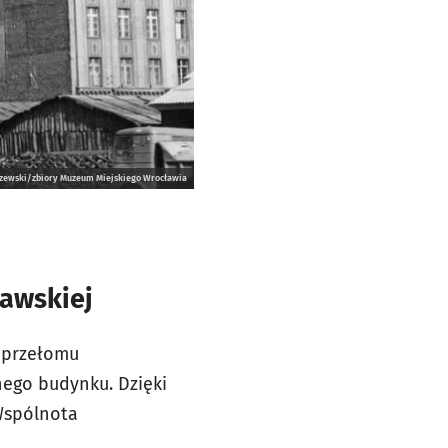
lszewski/zbiory Muzeum Miejskiego Wrocławia
ławskiej
 przełomu
nego budynku. Dzięki
Wspólnota