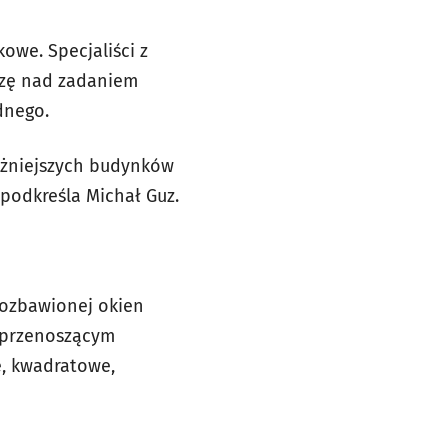
owe. Specjaliści z
eczę nad zadaniem
dnego.
ażniejszych budynków
podkreśla Michał Guz.
pozbawionej okien
 (przenoszącym
e, kwadratowe,