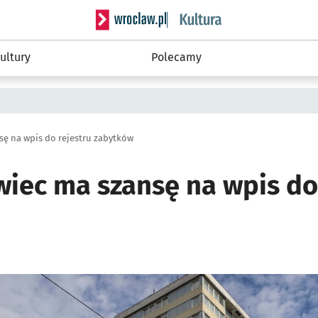
Serwis informacyjny wroclaw.pl podserwis: 
ultury
Polecamy
sę na wpis do rejestru zabytków
wiec ma szansę na wpis do
ię