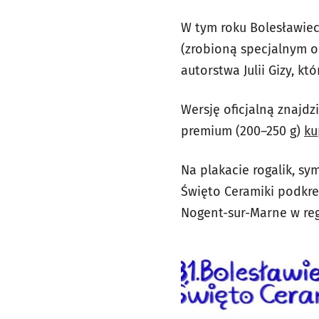
W tym roku Bolesławieck
(zrobioną specjalnym o
autorstwa Julii Gizy, kt
Wersję oficjalną znajd
premium (200–250 g)
ku
Na plakacie rogalik, sy
Święto Ceramiki podkre
Nogent-sur-Marne w reg