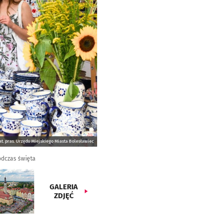
at. pras. Urzędu Miejskiego Miasta Bolesławiec
odczas święta
GALERIA
ZDJĘĆ