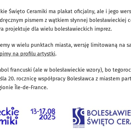
ie Święto Ceramiki ma plakat oficjalny, ale i jego wer
dręcznym pismem z wątkiem słynnej bolesławieckiej c
óra projektuje dla wielu bolesławieckich imprez.
ziemy w wielu punktach miasta, wersję limitowaną na
pimy na profilu artystki
.
mbol francuski (ale w bolesławieckie wzory), bo tegoro
śla 20. rocznicę współpracy Bolesławca z miastem par
ionie Île-de-France.