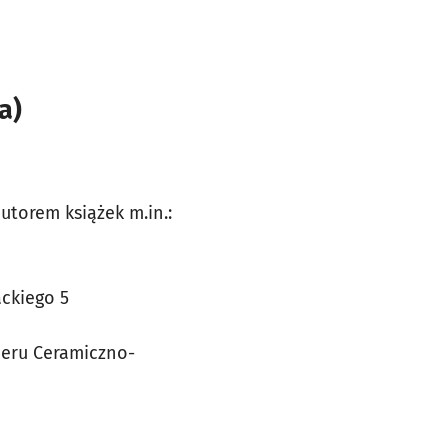
a)
utorem książek m.in.:
ackiego 5
neru Ceramiczno-