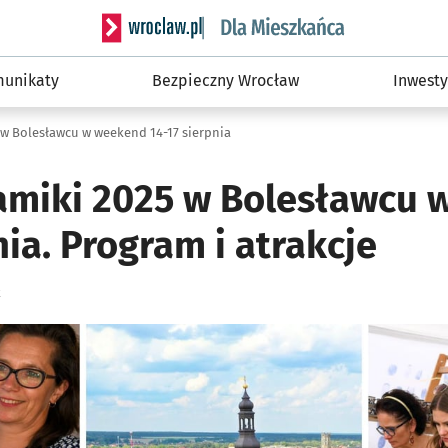
Serwis informacyjny wroclaw.pl podserwis: Dla
unikaty
Bezpieczny Wrocław
Inwesty
 w Bolesławcu w weekend 14-17 sierpnia
amiki 2025 w Bolesławcu
nia. Program i atrakcje
k
ię