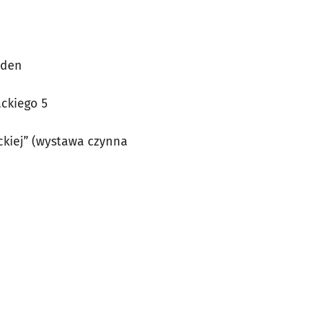
nden
ackiego 5
ckiej” (wystawa czynna