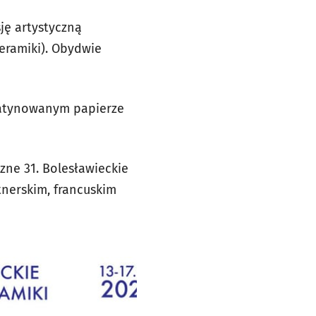
sję artystyczną
eramiki). Obydwie
 satynowanym papierze
czne 31. Bolesławieckie
tnerskim, francuskim