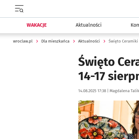
Menu główne portalu wroclaw.pl
WAKACJE
Aktualności
Kom
wroclaw.pl
Dla mieszkańca
Aktualności
Święto Ceramiki
Święto Cer
14-17 sierp
Data publikacji:
Autor:
14.08.2025 17:38 |
Magdalena Tali
Kliknij, aby zobaczyć galer