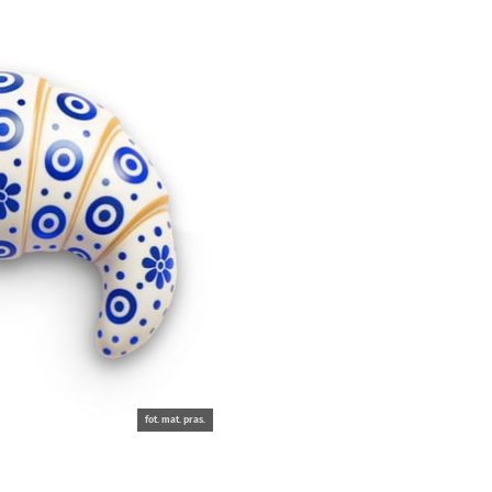
fot. mat. pras.