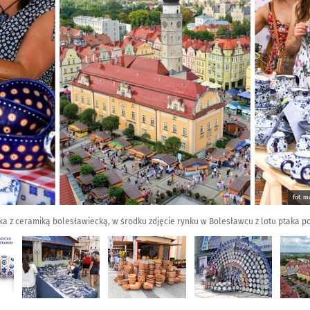
fot. m
iska z ceramiką bolesławiecką, w środku zdjęcie rynku w Bolesławcu z lotu ptaka p