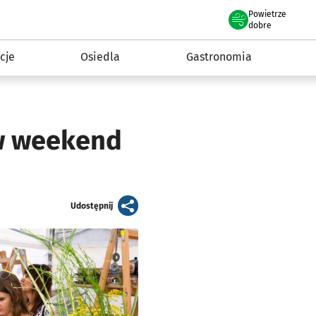
Powietrze
we Wrocławiu
 mieszkańca
dobre
cje
Osiedla
Gastronomia
 w weekend
artykuł
Udostępnij