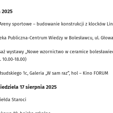
a 2025
– Areny sportowe – budowanie konstrukcji z klocków Li
oteka Publiczna-Centrum Wiedzy w Bolesławcu, ul. Głow
isaż wystawy „Nowe wzornictwo w ceramice bolesławie
. 10.00-18.00)
iłsudskiego 1c, Galeria „W sam raz”, hol – Kino FORUM
niedziela 17 sierpnia 2025
Giełda Staroci