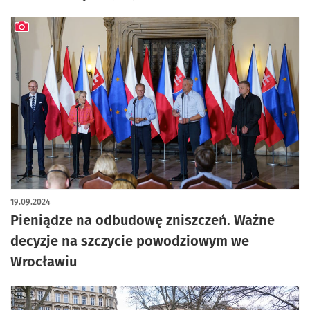
artykuł z galerią zdjęć
19.09.2024
Pieniądze na odbudowę zniszczeń. Ważne
decyzje na szczycie powodziowym we
Wrocławiu