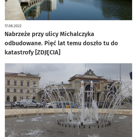
artykuł z galerią zdjęć
17.08.2022
Nabrzeże przy ulicy Michalczyka
odbudowane. Pięć lat temu doszło tu do
katastrofy [ZDJĘCIA]