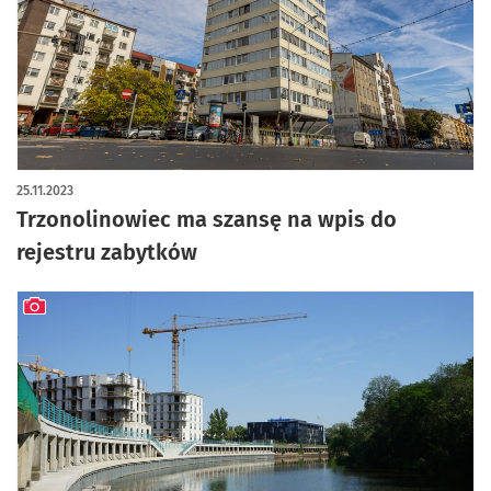
artykuł z galerią zdjęć
25.11.2023
Trzonolinowiec ma szansę na wpis do
rejestru zabytków