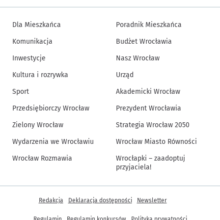
Dla Mieszkańca
Poradnik Mieszkańca
Komunikacja
Budżet Wrocławia
Inwestycje
Nasz Wrocław
Kultura i rozrywka
Urząd
Sport
Akademicki Wrocław
Przedsiębiorczy Wrocław
Prezydent Wrocławia
Zielony Wrocław
Strategia Wrocław 2050
Wydarzenia we Wrocławiu
Wrocław Miasto Równości
Wrocław Rozmawia
Wrocłapki – zaadoptuj
przyjaciela!
Inne informacje
Redakcja
Deklaracja dostępności
Newsletter
Regulamin
Regulamin konkursów
Polityka prywatności