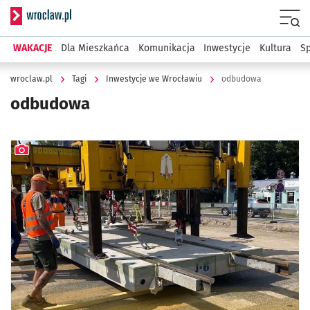
Serwis informacyjny wroclaw.pl
Menu
WAKACJE
Dla Mieszkańca
Komunikacja
Inwestycje
Kultura
Sp
wroclaw.pl
Tagi
Inwestycje we Wrocławiu
odbudowa
odbudowa