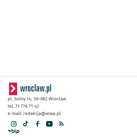
pl. Solny 14,
50-062
Wrocław
tel. 71 776 71 42
e-mail:
redakcja@araw.pl