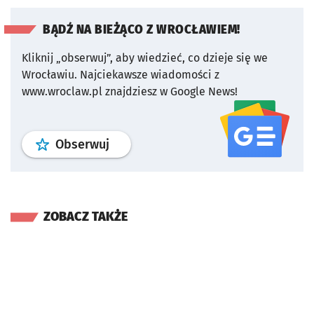
BĄDŹ NA BIEŻĄCO Z WROCŁAWIEM!
Kliknij „obserwuj”, aby wiedzieć, co dzieje się we
Wrocławiu.
Najciekawsze wiadomości z
www.wroclaw.pl znajdziesz w Google News!
profil
google news
serwisu wroclaw
Obserwuj
ZOBACZ TAKŻE