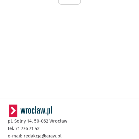
pl. Solny 14,
50-062
Wrocław
tel. 71 776 71 42
e-mail:
redakcja@araw.pl