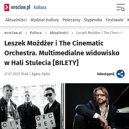
Serwis informacyjny wroclaw.pl podserwis: Kultura
Menu
Aktualności
Wydział Kultury
Polecamy
Stypendia
Festiwale
wroclaw.pl
Kultura
Aktualności
Leszek Możdżer i The Cinematic O
Leszek Możdżer i The Cinematic
Orchestra. Multimedialne widowisko
w Hali Stulecia [BILETY]
Data publikacji:
Autor:
artykuł
27.07.2025 15:48 |
Agata Zięba
Udostępnij
Kliknij, aby powiększyć