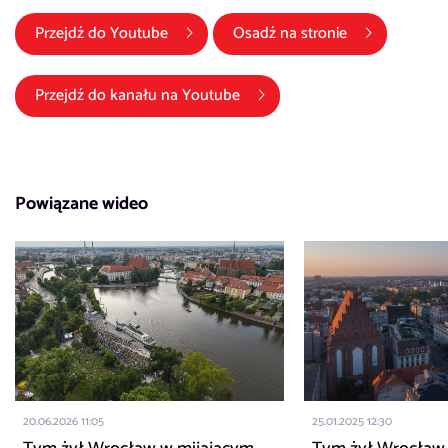
(link otwiera się w nowym oknie)
Przejdź do
Youtube
Osadź na stronie
(link otwiera się w nowym okni
Przejdź do kanału na
Youtube
Powiązane wideo
20.06.2026 11:05
25.01.2025 12:30