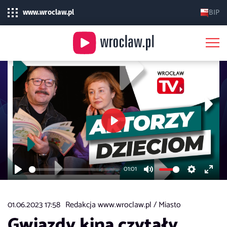
www.wroclaw.pl
BIP
Play
01:01
Play
Mute
Settings
Enter
fulls
01.06.2023 17:58
Redakcja www.wroclaw.pl /
Miasto
Gwiazdy kina czytały