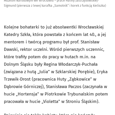
Muzeum Narodowym we Wrocławiu – prace Haliny Jastrzębowskiej-
Sigmund (pierwsza z lewej karafka „Samotnik” i korek z funkcją kieliszka)
Kolejne bohaterki to już absolwentki Wrocławskiej
Katedry Szkła, która powstała z końcem lat 40., a jej
mentorem i twórcą programu był prof. Stanisław
Dawski, rektor uczelni. Wśród pierwszych uczennic,
które trafiły potem do pracy w hutach m.in. na
Dolnym Śląsku były Regina Włodarczyk-Puchała
(związana z hutą „Julia” w Szklarskiej Porębie), Eryka
Trzewik-Drost (pracownica Huty „Ząbkowice” w
Dąbrowie Górniczej), Stanisława Paczos (zaczynała w
hucie „Hortensja” w Piotrkowie Trybunalskim potem
pracowała w hucie „Violetta” w Stroniu Śląskim).