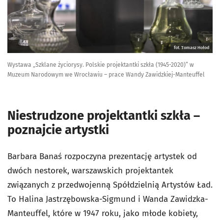
fot. Tomasz Hołod
Wystawa „Szklane życiorysy. Polskie projektantki szkła (1945-2020)” w
Muzeum Narodowym we Wrocławiu – prace Wandy Zawidzkiej-Manteuffel
Niestrudzone projektantki szkła –
poznajcie artystki
Barbara Banaś rozpoczyna prezentację artystek od
dwóch nestorek, warszawskich projektantek
związanych z przedwojenną Spółdzielnią Artystów Ład.
To Halina Jastrzębowska-Sigmund i Wanda Zawidzka-
Manteuffel, które w 1947 roku, jako młode kobiety,