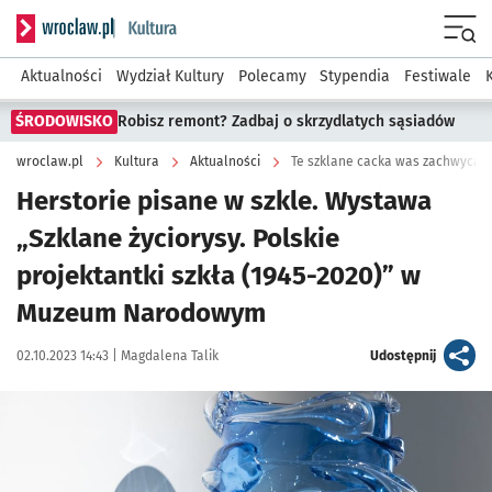
Serwis informacyjny wroclaw.pl podserwis: Kultura
Menu
Aktualności
Wydział Kultury
Polecamy
Stypendia
Festiwale
ŚRODOWISKO
Robisz remont? Zadbaj o skrzydlatych sąsiadów
wroclaw.pl
Kultura
Aktualności
Te szklane cacka was zachwycą
Herstorie pisane w szkle. Wystawa
„Szklane życiorysy. Polskie
projektantki szkła (1945-2020)” w
Muzeum Narodowym
Data publikacji:
Autor:
artykuł
02.10.2023 14:43 |
Magdalena Talik
Udostępnij
Kliknij, aby zobaczyć galerię
Kliknij, aby powiększyć