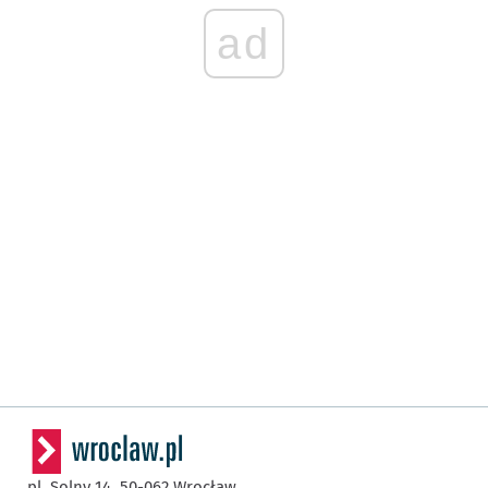
ad
pl. Solny 14,
50-062
Wrocław