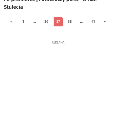
Stulecia
«
1
…
36
37
38
…
41
»
REKLAMA