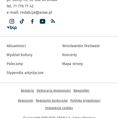
tel. 71 776 71 42
e-mail:
redakcja@araw.pl
Aktualności
Wrocławskie festiwale
Wydział Kultury
Koncerty
Polecamy
Mapa strony
Stypendia artystyczne
Inne informacje
Redakcja
Deklaracja dostępności
Newsletter
Regulamin
Regulamin konkursów
Polityka prywatności
Ustawienia cookies
© Copyright 2005-2026, ARAW S.A., Gmina Wrocław