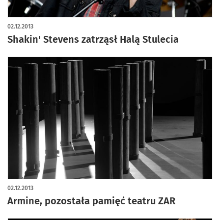
02.12.2013
Shakin' Stevens zatrząsł Halą Stulecia
02.12.2013
Armine, pozostała pamięć teatru ZAR