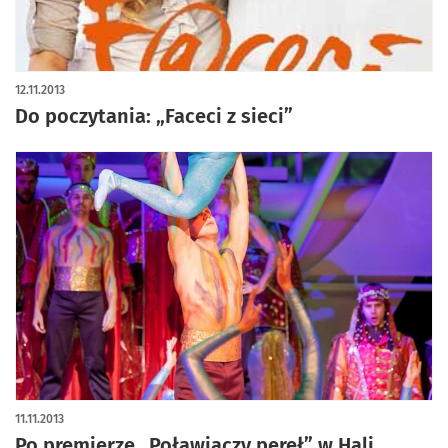
12.11.2013
Do poczytania: „Faceci z sieci”
11.11.2013
Po premierze „Poławiaczy pereł” w Hali