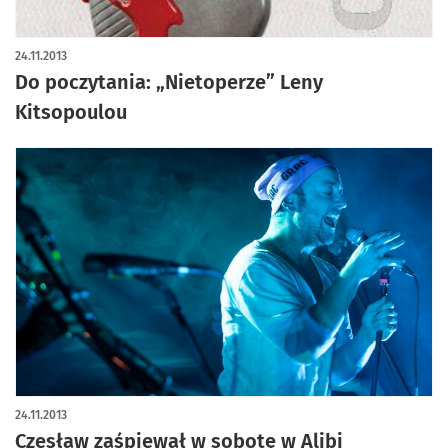
24.11.2013
Do poczytania: „Nietoperze” Leny
Kitsopoulou
24.11.2013
Czesław zaśpiewał w sobotę w Alibi