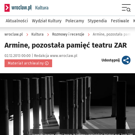
Serwis informacyjny wroclaw.pl podserwis: Kultura
Menu
Aktualności
Wydział Kultury
Polecamy
Stypendia
Festiwale
wroclaw.pl
Kultura
Rozmowy i recenzje
Armine, pozostała pamięć
Armine, pozostała pamięć teatru ZAR
Data publikacji:
Autor:
02.12.2013 00:00 |
Redakcja www.wroclaw.pl
artykuł
Udostępnij
Materiał archiwalny
Kliknij, aby powiększyć
Scenę do "Armine, sister" tworzy 16 kolumn z ormiańskiej świątyni mat. Teatr ZAR