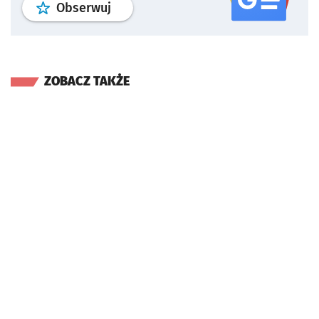
profil
google news
serwisu wroclaw
Obserwuj
ZOBACZ TAKŻE