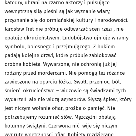
katedry, ubrani na czarno aktorzy i pulsujące
wewnętrzną siłą pieśni są jak wyznanie wiary,
przyznanie się do ormiańskiej kultury i narodowości.
Jarosław Fret nie próbuje odtwarzać scen rzezi , nie
epatuje okrucieństwem. Ludobójstwo ujmuje w ramy
symbolu, bolesnego i przejmującego. Z hukiem
padają kolejne drzwi, które próbuje zablokować
drobna kobieta. Wywarzone, nie ochronią już jej
rodziny przed mordercami. Nie pomogą też różańce
zawieszone na oparciu łóżka. Gwałt, przemoc, ból,
śmierć, okrucieństwo – widzowie są świadkami tych
wydarzeń, ale nie widzą agresorów. Słyszą śpiew, który
jest niczym wołanie ofiar, prośba o pamięć. Nie
potrzebujemy rozumieć słów. Mężczyźni obalają
kolumny świątyni. Czerwona nić wije się niczym
wyprute wnętrzności ofiar. Kobiety rozdzierane