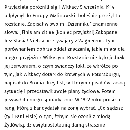
Przyjaciele poróżnili się i Witkacy 5 września 1914
odpłynął do Europy. Malinowski boleśnie przeżył to
rozstanie. Zapisał w swoim „Dzienniku” znamienne
słowa: „Finis amicitiae [koniec przyjaźni].Zakopane
bez Stasia! Nietzsche zrywający z Wagnerem”. Tym
porównaniem dobrze oddał znaczenie, jakie miała dla
niego przyjaźń z Witkacym. Rozstanie nie było jednak
jej zerwaniem, o czym świadczy fakt, że wkrótce po
tym, jak Witkacy dotarł do krewnych w Petersburgu,
napisał do Bronia duży list, w którym opisał ówczesną
sytuację i przedstawił swoje plany życiowe. Potem
pisywał do niego sporadycznie. W 1922 roku prosił o
radę, którą z kandydatek na żonę wybrać. „Co sądzisz
(ty i Pani Elsie) o tym, żebym się ożenił z młodą
Żydówką, dziewiętnastoletnią damą strasznie