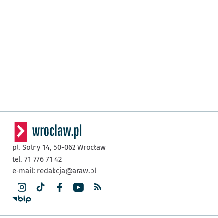
pl. Solny 14,
50-062
Wrocław
tel. 71 776 71 42
e-mail:
redakcja@araw.pl