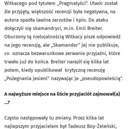
Witkacego pod tytułem „Pragmatyści”. Utwór został
źle przyjęty, większość recenzji była negatywna, na
autora spadła lawina zarzutów i kpin. Do ataku
dołączyli się skamandryci, m.in. Emil Breiter.
Oburzony tą nielojalnością Witkacy pisze odpowiedź
na jego recenzję, ale „Skamander” jej nie publikuje,
co oznacza bezwarunkowe zerwanie przyjaźni, które
trwało już do końca. Breiter naraził się kilka lat
potem, kiedy opublikował krytyczną recenzję
„Pożegnania jesieni” nazywając je „pseudopowieścią”.
A najwyższe miejsce na liście przyjaciół zajmował(a)
…?
Często następowały tu zmiany. Przez kilka lat
najlepszym przyjacielem był Tadeusz Boy-Żeleński,