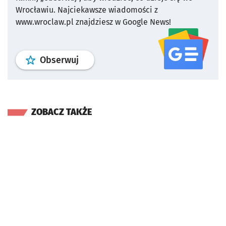
Wrocławiu.
Najciekawsze wiadomości z
www.wroclaw.pl znajdziesz w Google News!
profil
google news
serwisu wroclaw
Obserwuj
ZOBACZ TAKŻE