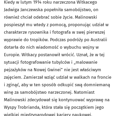
Kiedy w lutym 1914 roku narzeczona Witkacego
Jadwiga Janczewska popełniła samobójstwo, on
również chciał odebrać sobie życie. Malinowski
pospieszył mu wtedy z pomocą, proponując udział w
charakterze rysownika i fotografa w swej pierwszej
wyprawie do tropików. Podczas podróży po Australii
dotarła do nich wiadomość o wybuchu wojny w
Europie. Witkacy postanowił wrócić. Uznał, że w tej
sytuacji fotografowanie tubylców i „malowanie
pejzażyków na Nowej Gwinei” nie jest właściwym
zajęciem. Zamierzał wziąć udział w walkach na froncie
i zginąć, aby w ten sposób odkupić swą domniemaną
winę za samobójstwo narzeczonej. Natomiast
Malinowski zdecydował się kontynuować wyprawę na
Wyspy Trobrianda, która stała się początkiem jego
wielkiej międzynarodowej kariery naukowej.