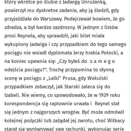
który wkrótce po ślubie z Jadwigą Unrużanką,
powierzył mu dyskretne zadanie, aby ją śledził, gdy
przyjeżdżała do Warszawy. Podejrzewał bowiem, że go
zdradza, a był bardzo zazdrosny. W jednym z listów
prosi Reynela, aby sprawdził, jaki bilet miała
wykupiony Jadwiga i czy przypadkiem do tego samego
pociągu nie wsiadł dyplomata Jerzy hrabia Potocki, a
na koniec upewnia się: „Czy byłeś do s a m e g o
odejścia pociągu?”. Trochę przypomina to słynną
scenę w pociągu z „Lalki” Prusa, gdy Wokulski
przypadkiem zobaczył, jak Starski zaleca się do
Izabeli. Nie wiemy, co spowodowało, że w 1929 roku
korespondencja się raptownie urwała i Reynel stał
się jednym z najgorszych wrogów. Być może odmówił
kolejnej pożyczki lub zażądał jej zwrotu, choć Witkacy
starał się wyrównywać swe rachunki, wykonując serie