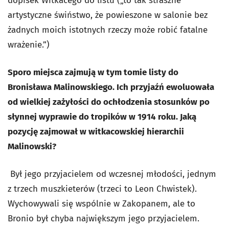
dopisek Witkacego do listu („to tak straszne
artystyczne świństwo, że powieszone w salonie bez
żadnych moich istotnych rzeczy może robić fatalne
wrażenie.”)
Sporo miejsca zajmują w tym tomie listy do
Bronisława Malinowskiego. Ich przyjaźń ewoluowała
od wielkiej zażyłości do ochłodzenia stosunków po
słynnej wyprawie do tropików w 1914 roku. Jaką
pozycję zajmował w witkacowskiej hierarchii
Malinowski?
Był jego przyjacielem od wczesnej młodości, jednym
z trzech muszkieterów (trzeci to Leon Chwistek).
Wychowywali się wspólnie w Zakopanem, ale to
Bronio był chyba największym jego przyjacielem.