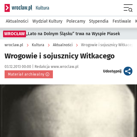
Serwis informacyjny wroclaw.pl podserwis: Kultura
Menu
Aktualności
Wydział Kultury
Polecamy
Stypendia
Festiwale
WROCŁAW
„Lato na Dolnym Śląsku” trwa na Wyspie Piasek
wroclaw.pl
Kultura
Aktualności
Wrogowie i sojusznicy Witkacego
Wrogowie i sojusznicy Witkacego
Data publikacji:
Autor:
03.12.2013 00:00 |
Redakcja www.wroclaw.pl
artykuł
Udostępnij
Materiał archiwalny
Kliknij, aby powiększyć