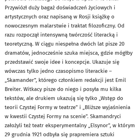
Przywiózł duży bagaż doświadczeń życiowych i
artystycznych oraz napisaną w Rosji książkę o
nowoczesnym malarstwie i traktat filozoficzny. Od
razu rozpoczął intensywną twórczość literacką i
teoretyczną. W ciągu niespełna dwóch lat pisze 20
dramatów, jednocześnie szuka miejsca, gdzie mógłby
przedstawić swoje idee i koncepcje. Ukazuje się
wówczas tylko jedno czasopismo literackie –
„Skamander”, którego członkiem redakcji jest Emil
Breiter. Witkacy pisze do niego i posyła mu kilka
tekstów, ale drukiem ukazują się tylko „Wstęp do
teorii Czystej Formy w teatrze” i „Bliższe wyjaśnienia
w kwestii Czystej Formy na scenie”. Skamandryci
założyli też teatr eksperymentalny „Elsynor”, w którym
29 grudnia 1921 odbyła się prapremiera sztuki