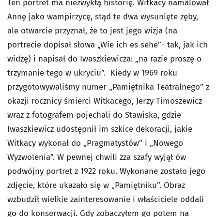
Ten portret ma niezwykłą historię. Witkacy namalował
Annę jako wampirzycę, stąd te dwa wysunięte zęby,
ale otwarcie przyznał, że to jest jego wizja (na
portrecie dopisał słowa „Wie ich es sehe”- tak, jak ich
widzę) i napisał do Iwaszkiewicza: „na razie proszę o
trzymanie tego w ukryciu”. Kiedy w 1969 roku
przygotowywaliśmy numer „Pamiętnika Teatralnego” z
okazji rocznicy śmierci Witkacego, Jerzy Timoszewicz
wraz z fotografem pojechali do Stawiska, gdzie
Iwaszkiewicz udostępnił im szkice dekoracji, jakie
Witkacy wykonał do „Pragmatystów” i „Nowego
Wyzwolenia”. W pewnej chwili zza szafy wyjął ów
podwójny portret z 1922 roku. Wykonane zostało jego
zdjęcie, które ukazało się w „Pamiętniku”. Obraz
wzbudził wielkie zainteresowanie i właściciele oddali
go do konserwacji. Gdy zobaczyłem go potem na