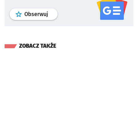
profil
google news
serwisu wroclaw
Obserwuj
ZOBACZ TAKŻE