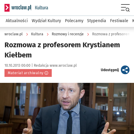
Serwis informacyjny wroclaw.pl podserwis: Kultura
Menu
Aktualności
Wydział Kultury
Polecamy
Stypendia
Festiwale
wroclaw.pl
Kultura
Rozmowy i recenzje
Rozmowa z profesorem K
Rozmowa z profesorem Krystianem
Kiełbem
Data publikacji:
Autor:
10.10.2013 00:00 |
Redakcja www.wroclaw.pl
artykuł
Udostępnij
Materiał archiwalny
Kliknij, aby powiększyć