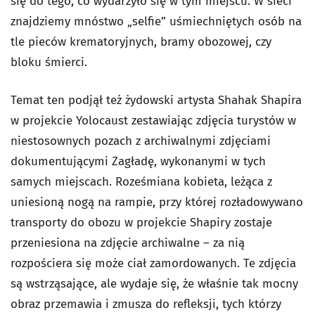
się do tego, co wydarzyło się w tym miejscu. W sieci
znajdziemy mnóstwo „selfie” uśmiechniętych osób na
tle pieców krematoryjnych, bramy obozowej, czy
bloku śmierci.
Temat ten podjął też żydowski artysta Shahak Shapira
w projekcie Yolocaust zestawiając zdjęcia turystów w
niestosownych pozach z archiwalnymi zdjęciami
dokumentującymi Zagładę, wykonanymi w tych
samych miejscach. Roześmiana kobieta, leżąca z
uniesioną nogą na rampie, przy której rozładowywano
transporty do obozu w projekcie Shapiry zostaje
przeniesiona na zdjęcie archiwalne – za nią
rozpościera się może ciał zamordowanych. Te zdjęcia
są wstrząsające, ale wydaje się, że właśnie tak mocny
obraz przemawia i zmusza do refleksji, tych którzy