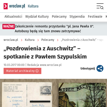
Serwis informacyjny wroclaw.pl podserwis: Kultura
Menu
Aktualności
Wydział Kultury
Polecamy
Stypendia
Festiwale
WAŻNE
Zakończenie remontu przystanku "pl. Jana Pawła II".
Autobusy będą się tam znowu zatrzymywać
wroclaw.pl
Kultura
Polecamy
„Pozdrowienia z Auschwitz” – spot
„Pozdrowienia z Auschwitz” –
spotkanie z Pawłem Szypulskim
Data publikacji:
Autor:
10.03.2017 00:00 |
Redakcja www.wroclaw.pl
artykuł
Udostępnij
Materiał archiwalny
Kliknij, aby powiększyć