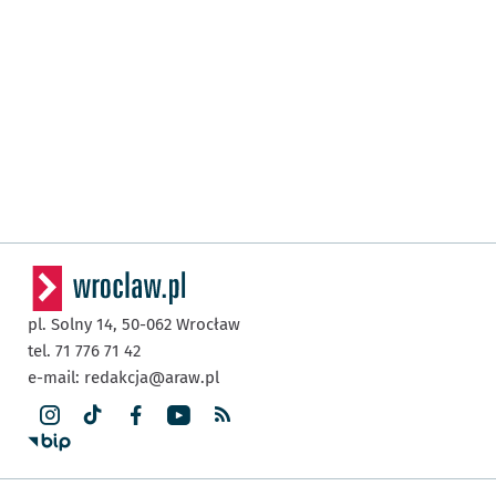
pl. Solny 14,
50-062
Wrocław
tel. 71 776 71 42
e-mail:
redakcja@araw.pl