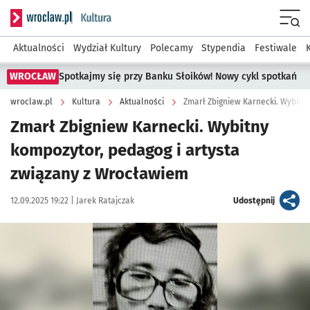
Serwis informacyjny wroclaw.pl podserwis: Kultura
Menu
Aktualności
Wydział Kultury
Polecamy
Stypendia
Festiwale
WROCŁAW
Spotkajmy się przy Banku Słoików! Nowy cykl spotkań
wroclaw.pl
Kultura
Aktualności
Zmarł Zbigniew Karnecki. Wybitn
Zmarł Zbigniew Karnecki. Wybitny
kompozytor, pedagog i artysta
związany z Wrocławiem
Data publikacji:
Autor:
artykuł
12.09.2025 19:22 |
Jarek Ratajczak
Udostępnij
Kliknij, aby powiększyć