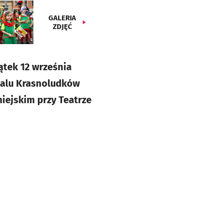
GALERIA
ZDJĘĆ
iątek 12 września
walu Krasnoludków
iejskim przy Teatrze