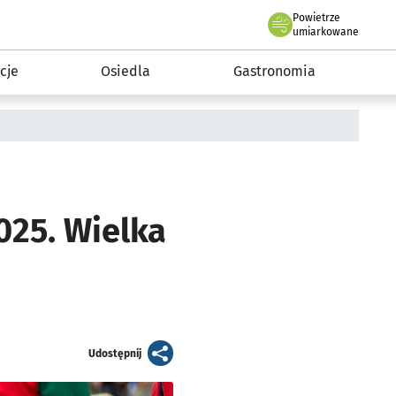
Powietrze
we Wrocławiu
 mieszkańca
umiarkowane
cje
Osiedla
Gastronomia
025. Wielka
artykuł
Udostępnij