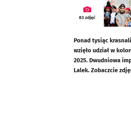
galeria
83
zdjęć
Ponad tysiąc krasnali
wzięło udział w kolo
2025. Dwudniowa impr
Lalek. Zobaczcie zdję