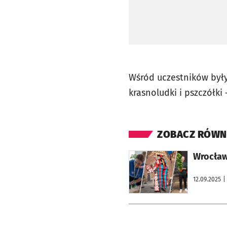
Wśród uczestników były
krasnoludki i pszczółki
ZOBACZ RÓWN
otworzy się w nowej karcie
Wrocław
12.09.2025
|