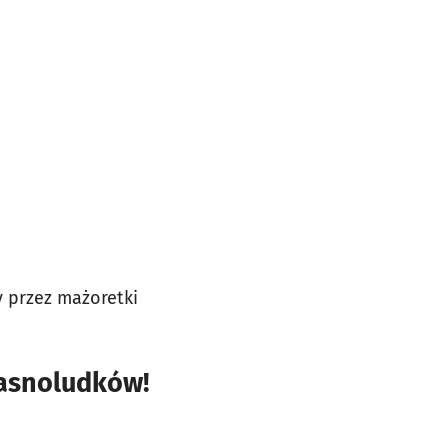
 przez mażoretki
rasnoludków!