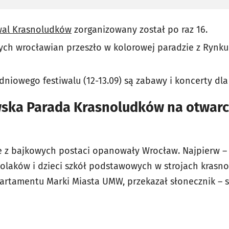
wal Krasnoludków
zorganizowany został po raz 16.
ych wrocławian przeszło w kolorowej paradzie z Rynku
iowego festiwalu (12-13.09) są zabawy i koncerty dla 
ska Parada Krasnoludków na otwarci
e z bajkowych postaci opanowały Wrocław. Najpierw –
olaków i dzieci szkół podstawowych w strojach krasn
partamentu Marki Miasta UMW, przekazał słonecznik –