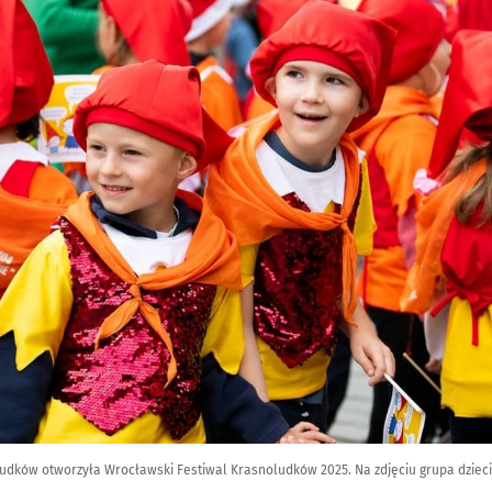
dków otworzyła Wrocławski Festiwal Krasnoludków 2025. Na zdjęciu grupa dzieci