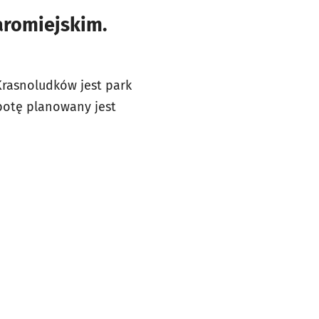
aromiejskim.
Krasnoludków jest park
botę planowany jest