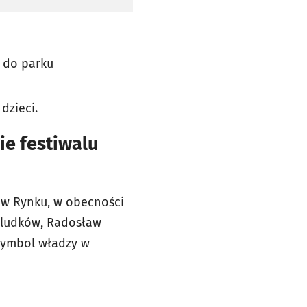
 do parku
dzieci.
e festiwalu
 w Rynku, w obecności
oludków, Radosław
 symbol władzy w