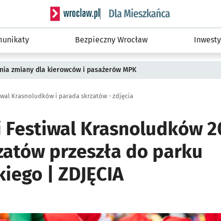
Serwis informacyjny wroclaw.pl podserwis: Dla
unikaty
Bezpieczny Wrocław
Inwesty
pnia zmiany dla kierowców i pasażerów MPK
iwal Krasnoludków i parada skrzatów - zdjęcia
 Festiwal Krasnoludków 2
zatów przeszła do parku
kiego | ZDJĘCIA
i
ię