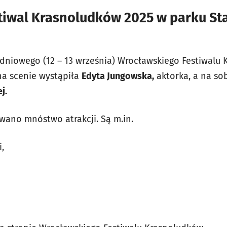
tiwal Krasnoludków 2025 w parku St
iowego (12 – 13 września) Wrocławskiego Festiwalu 
 na scenie wystąpiła
Edyta Jungowska,
aktorka, a na so
j.
ano mnóstwo atrakcji. Są m.in.
i,