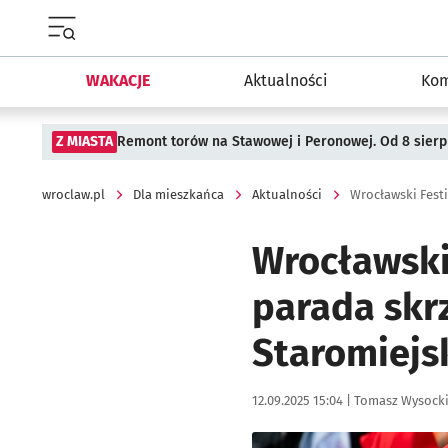
Menu główne portalu wroclaw.pl
WAKACJE
Aktualności
Kom
Z MIASTA
Remont torów na Stawowej i Peronowej. Od 8 sier
wroclaw.pl
Dla mieszkańca
Aktualności
Wrocławski Fest
Wrocławski
parada skr
Staromiejs
Data publikacji:
Autor:
12.09.2025 15:04 |
Tomasz Wysock
Kliknij, aby zobaczyć galer