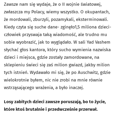
Zawsze nam się wydaje, że o II wojnie światowej,
zwłaszcza my Polacy, wiemy wszystko. O okupantach,
że mordowali, zburzyli, pozamykali, eksterminowali.
Kiedy czyta się suche dane- zginęło1,5 miliona dzieci-
człowiek przyswaja taką wiadomość, ale trudno mu
sobie wyobrazić, jak to wyglądało. W sali Yad Vashem
słychać głos kantora, który sucho wymienia nazwiska
dzieci i miejsca, gdzie zostały zamordowane, na
sklepieniu świeci się zaś milion gwiazd, jakby milion
tych istnień. Wydawało mi się, że po Auschwitz, gdzie
wielokrotnie byłem, nic nie zrobi na mnie równie
wstrząsającego wrażenia, a było inaczej.
Losy zabitych dzieci zawsze poruszają, bo to życie,
które ktoś brutalnie i przedwcześnie przerwał.