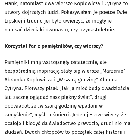
Frank, natomiast dwa wiersze Koplowicza i Cytryna to
utwory dojrzałych ludzi. Pokazywałem je poetce Ewie
Lipskiej i trudno jej było uwierzyć, że mogły je
napisać dzieciaki dwunasto, czy trzynastoletnie.
Korzystał Pan z pamiętników, czy wierszy?
Pamiętniki mną wstrząsnęły ostatecznie, ale
bezpośrednią inspiracją stały się wiersze „Marzenie”
Abramka Koplowicza i „W szarą godzinę” Abrama
Cytryna. Pierwszy pisał: „Jak ja mieć będę dwadzieścia
lat, zacznę oglądać nasz piękny świat”, drugi
opowiadał, że „w szarą godzinę wpadam w
zamyślenie”, myśli o śmierci. Jeden jeszcze wierzy, że
ocaleje i kiedyś da świadectwo prawdzie, drugi nie ma
złudzeń. Dwóch chłopców to początek całej historii i