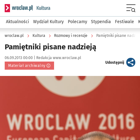
Serwis informacyjny wroclaw.pl podserwis: Kultura
Menu
Aktualności
Wydział Kultury
Polecamy
Stypendia
Festiwale
wroclaw.pl
Kultura
Rozmowy i recenzje
Pamiętniki pisane nadziej
Pamiętniki pisane nadzieją
Data publikacji:
Autor:
06.09.2013 00:00 |
Redakcja www.wroclaw.pl
artykuł
Udostępnij
Materiał archiwalny
Kliknij, aby powiększyć