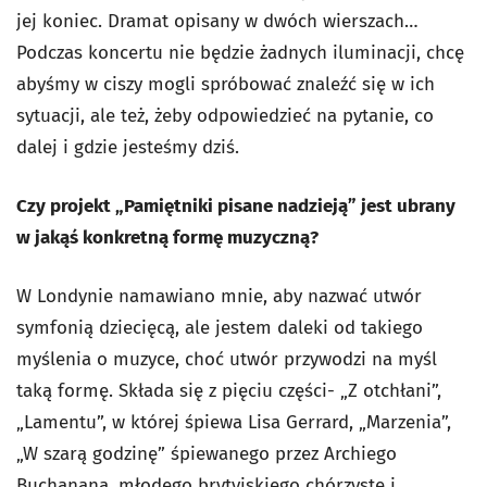
jej koniec. Dramat opisany w dwóch wierszach…
Podczas koncertu nie będzie żadnych iluminacji, chcę
abyśmy w ciszy mogli spróbować znaleźć się w ich
sytuacji, ale też, żeby odpowiedzieć na pytanie, co
dalej i gdzie jesteśmy dziś.
Czy projekt „Pamiętniki pisane nadzieją” jest ubrany
w jakąś konkretną formę muzyczną?
W Londynie namawiano mnie, aby nazwać utwór
symfonią dziecięcą, ale jestem daleki od takiego
myślenia o muzyce, choć utwór przywodzi na myśl
taką formę. Składa się z pięciu części- „Z otchłani”,
„Lamentu”, w której śpiewa Lisa Gerrard, „Marzenia”,
„W szarą godzinę” śpiewanego przez Archiego
Buchanana, młodego brytyjskiego chórzystę i