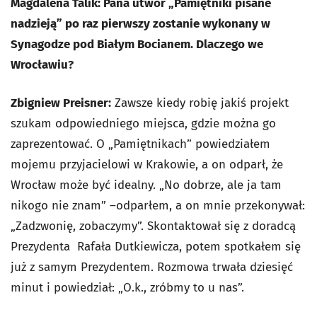
Magdalena Talik: Pana utwór „Pamiętniki pisane
nadzieją” po raz pierwszy zostanie wykonany w
Synagodze pod Białym Bocianem. Dlaczego we
Wrocławiu?
Zbigniew Preisner:
Zawsze kiedy robię jakiś projekt
szukam odpowiedniego miejsca, gdzie można go
zaprezentować. O „Pamiętnikach” powiedziałem
mojemu przyjacielowi w Krakowie, a on odparł, że
Wrocław może być idealny. „No dobrze, ale ja tam
nikogo nie znam” –odparłem, a on mnie przekonywał:
„Zadzwonię, zobaczymy”. Skontaktował się z doradcą
Prezydenta Rafała Dutkiewicza, potem spotkałem się
już z samym Prezydentem. Rozmowa trwała dziesięć
minut i powiedział: „O.k., zróbmy to u nas”.