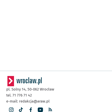
pl. Solny 14,
50-062
Wrocław
tel. 71 776 71 42
e-mail:
redakcja@araw.pl