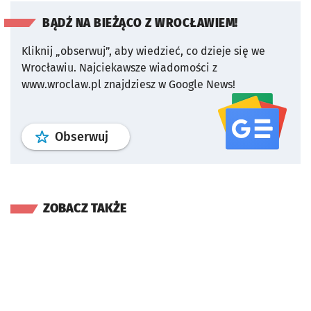
BĄDŹ NA BIEŻĄCO Z WROCŁAWIEM!
Kliknij „obserwuj”, aby wiedzieć, co dzieje się we
Wrocławiu.
Najciekawsze wiadomości z
www.wroclaw.pl znajdziesz w Google News!
profil
google news
serwisu wroclaw
Obserwuj
ZOBACZ TAKŻE