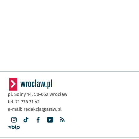
pl. Solny 14,
50-062
Wrocław
tel. 71 776 71 42
e-mail:
redakcja@araw.pl