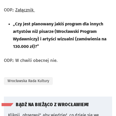
ODP.:
Załącznik
„Czy jest planowany jakiś program dla innych
artystów niż pisarze (Wrocławski Program
Wydawniczy) i artyści wizualni (zamówienia na
130.000 zł)?”
ODP.: W chwili obecnej nie.
Wrocławska Rada Kultury
BĄDŹ NA BIEŻĄCO Z WROCŁAWIEM!
Kliknij „obserwuj”, aby wiedzieć, co dzieje się we