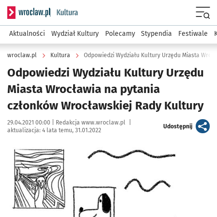
Serwis informacyjny wroclaw.pl podserwis: Kultura
Menu
Aktualności
Wydział Kultury
Polecamy
Stypendia
Festiwale
wroclaw.pl
Kultura
Odpowiedzi Wydziału Kultury Urzędu
Miasta Wrocławia na pytania
członków Wrocławskiej Rady Kultury
Data publikacji:
Autor:
29.04.2021 00:00 |
Redakcja www.wroclaw.pl
|
artykuł
Udostępnij
aktualizacja:
4 lata temu, 31.01.2022
Kliknij, aby powiększyć