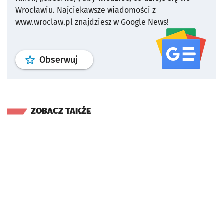
Wrocławiu.
Najciekawsze wiadomości z
www.wroclaw.pl znajdziesz w Google News!
profil
google news
serwisu wroclaw
Obserwuj
ZOBACZ TAKŻE