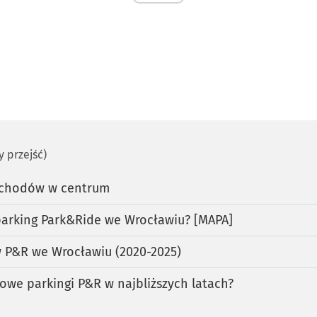
by przejść)
ochodów w centrum
parking Park&Ride we Wrocławiu? [MAPA]
 P&R we Wrocławiu (2020-2025)
we parkingi P&R w najbliższych latach?