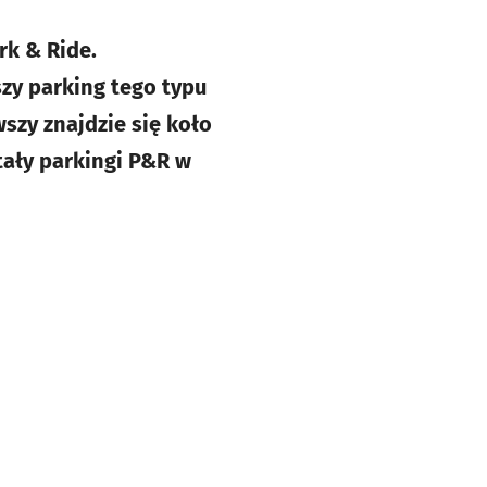
k & Ride.
szy parking tego typu
szy znajdzie się koło
tały parkingi P&R w