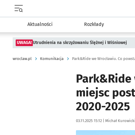
Menu główne portalu wroclaw.pl
Aktualności
Rozkłady
UWAGA!
Utrudnienia na skrzyżowaniu Ślężnej i Wiśniowej
wroclaw.pl
Komunikacja
Park&Ride we Wrocławiu. Co powsta
Park&Ride 
miejsc pos
2020-2025
Data publikacji:
Autor:
03.11.2025 15:12 |
Michał Kurowick
Kliknij, aby powiększyć