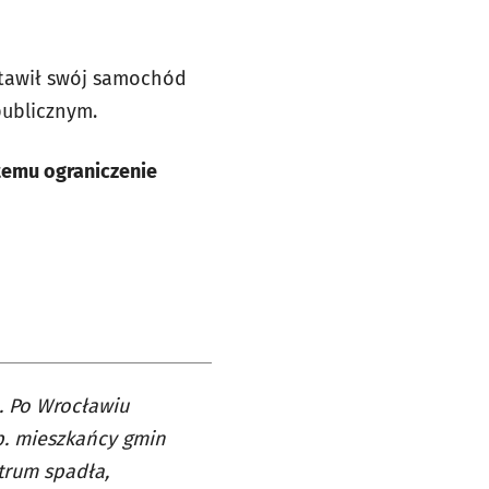
ostawił swój samochód
publicznym.
temu ograniczenie
. Po Wrocławiu
np. mieszkańcy gmin
trum spadła,