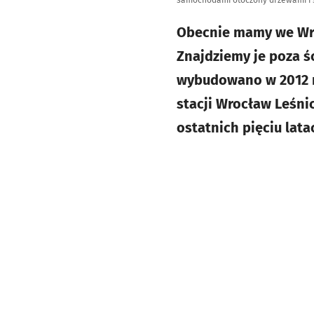
samochodami otoczony drzewami i sp
Obecnie mamy we Wro
Znajdziemy je poza ś
wybudowano w 2012 r.
stacji Wrocław Leśni
ostatnich pięciu lata