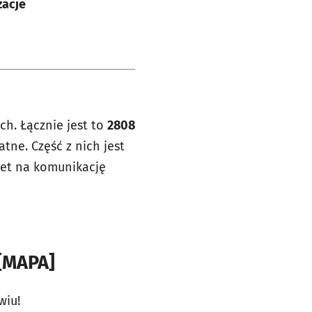
zacje
h. Łącznie jest to
2808
tne. Część z nich jest
let na komunikację
 [MAPA]
wiu!