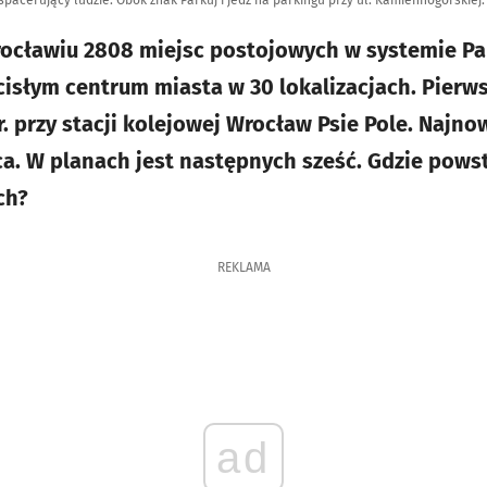
acerujący ludzie. Obok znak Parkuj i jedź na parkingu przy ul. Kamiennogórskiej.
cławiu 2808 miejsc postojowych w systemie Par
cisłym centrum miasta w 30 lokalizacjach. Pierw
 przy stacji kolejowej Wrocław Psie Pole. Najnow
ca. W planach jest następnych sześć. Gdzie pows
ch?
REKLAMA
ad