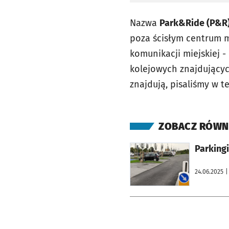
Nazwa
Park&Ride (P&R
poza ścisłym centrum m
komunikacji miejskiej 
kolejowych znajdujących
znajdują, pisaliśmy w te
ZOBACZ RÓWN
otworzy się w nowej karcie
Parking
24.06.2025
|