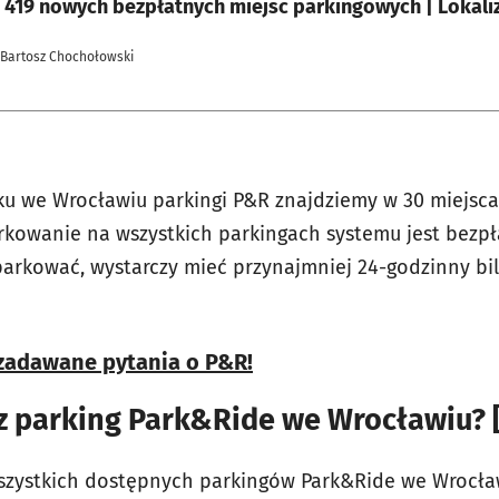
 419 nowych bezpłatnych miejsc parkingowych | Lokali
 Bartosz Chochołowski
ku we Wrocławiu parkingi P&R znajdziemy w 30 miejscac
kowanie na wszystkich parkingach systemu jest bezpła
parkować, wystarczy mieć przynajmniej 24-godzinny bi
 zadawane pytania o P&R!
sz parking Park&Ride we Wrocławiu?
wszystkich dostępnych parkingów Park&Ride we Wrocła