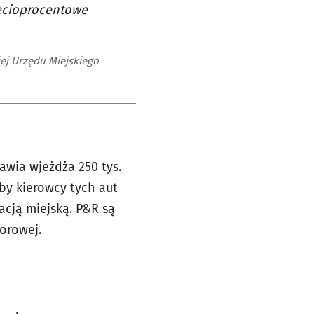
ięcioprocentowe
ej Urzędu Miejskiego
awia wjeżdża 250 tys.
by kierowcy tych aut
acją miejską. P&R są
iorowej.