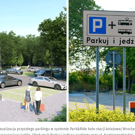
zualizacja przyszłego parkingu w systemie Park&Ride koło stacji kolejowej Wrocła