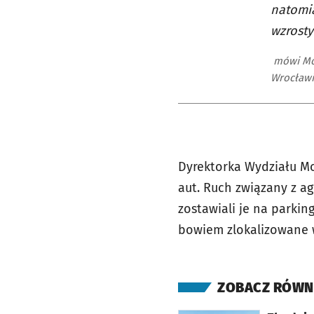
natomia
wzrosty
mówi Mon
Wrocławi
Dyrektorka Wydziału Mo
aut. Ruch związany z a
zostawiali je na parkin
bowiem zlokalizowane 
ZOBACZ RÓWN