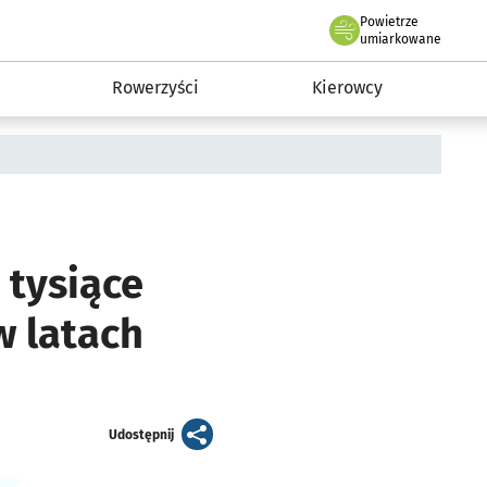
Powietrze
we Wrocławiu
munikacja
umiarkowane
Rowerzyści
Kierowcy
 tysiące
w latach
artykuł
Udostępnij