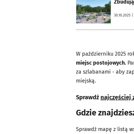
otworzy się w nowej karcie
Zbudują
30.10.2025
|
W październiku 2025 ro
miejsc postojowych.
Par
za szlabanami - aby za
miejską.
Sprawdź
najczęściej
Gdzie znajdzie
Sprawdź mapę z listą 