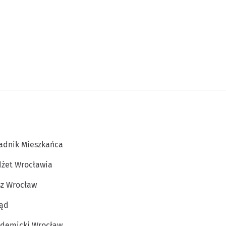
adnik Mieszkańca
żet Wrocławia
z Wrocław
ąd
demicki Wrocław