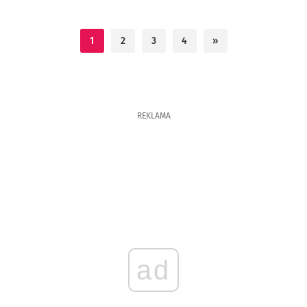
1
2
3
4
»
REKLAMA
ad