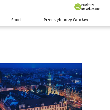
claw.pl
Powietrze
we Wrocławiu
umiarkowane
Sport
Przedsiębiorczy Wrocław