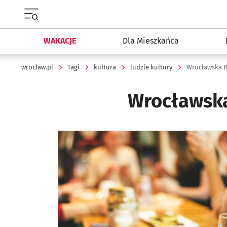
Menu główne portalu wroclaw.pl
WAKACJE
Dla Mieszkańca
wroclaw.pl
Tagi
kultura
ludzie kultury
Wrocławska R
Wrocławska