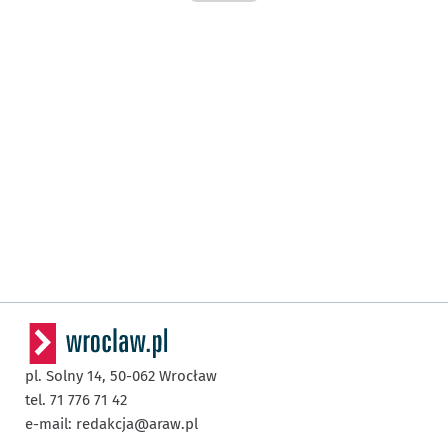
pl. Solny 14,
50-062
Wrocław
tel. 71 776 71 42
e-mail:
redakcja@araw.pl