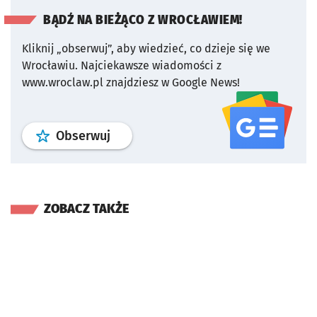
BĄDŹ NA BIEŻĄCO Z WROCŁAWIEM!
Kliknij „obserwuj”, aby wiedzieć, co dzieje się we
Wrocławiu.
Najciekawsze wiadomości z
www.wroclaw.pl znajdziesz w Google News!
profil
google news
serwisu wroclaw
Obserwuj
ZOBACZ TAKŻE