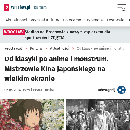
Serwis informacyjny wroclaw.pl podserwis: Kultura
Menu
Aktualności
Wydział Kultury
Polecamy
Stypendia
Festiwale
WROCŁAW
Stadion na Brochowie z nowym zapleczem dla
sportowców | ZDJĘCIA
wroclaw.pl
Kultura
Aktualności
Od klasyki po anime i monstrum. 
Od klasyki po anime i monstrum.
Mistrzowie Kina Japońskiego na
wielkim ekranie
Data publikacji:
Autor:
artykuł
06.05.2024 06:55 |
Beata Turska
Udostępnij
Kliknij, aby powiększyć