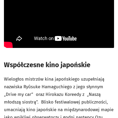
Współczesne kino japońskie
Wielogłos mistrzów kina japońskiego uzupełniają
nazwiska Ryûsuke Hamaguchiego z jego słynnym
„Drive my car” oraz Hirokazu Koreedy z „Naszą
młodszą siostrą”. Blisko festiwalowej publiczności,
umacniają kino japońskie na międzynarodowej mapie
jako wnikliwi obserwatorzy i godni następcy Ozu.