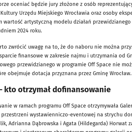
rze oceniać będzie jury złożone z osób reprezentuj
Kultury Urzędu Miejskiego Wrocławia oraz osoby ekspe
 wartość artystyczną modelu działań przewidzianego d
dniem 2024 roku.
rto zwrócić uwagę na to, że do naboru nie można przys
sparcie finansowe w zakresie najmu i utrzymania od 
sowego przewidzianego w programie
Off Space
nie moż
óre obejmuje dotacja przyznana przez Gminę Wrocław.
 – kto otrzymał dofinansowanie
owanie w ramach programu
Off Space
otrzymywała Galeri
ej przestrzeni wystawienniczo-eventowej na strychu d
blik, Adrianna Dąbrowska i Agata (Hildegarda) Horwat