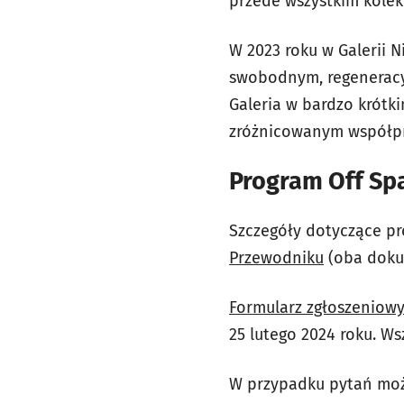
przede wszystkim kolek
W 2023 roku w Galerii 
swobodnym, regeneracyj
Galeria w bardzo krótki
zróżnicowanym współprac
Program Off Spa
Szczegóły dotyczące p
Przewodniku
(oba doku
Formularz zgłoszeniow
25 lutego 2024 roku. W
W przypadku pytań moż