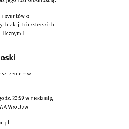
az jego różnorodnością.
 i eventów o
h akcji tricksterskich.
i licznym i
ioski
reszczenie – w
odz. 23:59 w niedzielę,
BWA Wrocław.
c.pl.