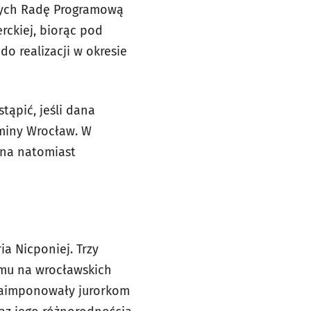
ących Radę Programową
rckiej, biorąc pod
o realizacji w okresie
tąpić, jeśli dana
Gminy Wrocław. W
na natomiast
a Nicponiej. Trzy
omu na wrocławskich
 zaimponowały jurorkom