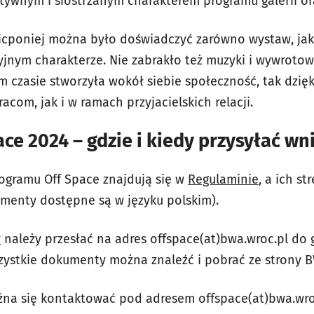
tywnym i siostrzanym charakterem programu galerii or
Nicponiej można było doświadczyć zarówno wystaw, jak
nym charakterze. Nie zabrakło też muzyki i wywrotowyc
m czasie stworzyła wokół siebie społeczność, tak dzięk
om, jak i w ramach przyjacielskich relacji.
ce 2024 – gdzie i kiedy przysyłać wn
rogramu
Off Space
znajdują się w
Regulaminie
, a ich st
menty dostępne są w języku polskim).
y
należy przesłać na adres offspace(at)bwa.wroc.pl do g
szystkie dokumenty można znaleźć i pobrać ze strony 
na się kontaktować pod adresem offspace(at)bwa.wro