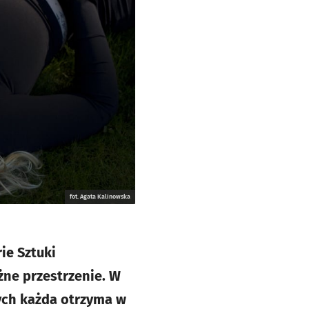
fot. Agata Kalinowska
ie Sztuki
ne przestrzenie. W
rych każda otrzyma w