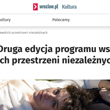
Serwis informacyjny wroclaw.pl podserwis: 
ultury
Polecamy
wskich przestrzeni niezależnych
 Druga edycja programu ws
ch przestrzeni niezależny
k