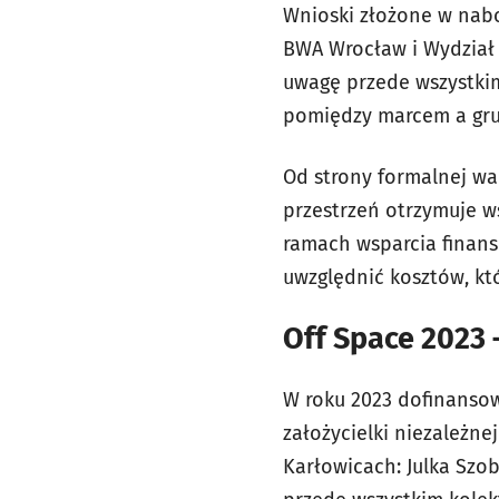
Wnioski złożone w nabo
BWA Wrocław i Wydział 
uwagę przede wszystkim
pomiędzy marcem a gru
Od strony formalnej wa
przestrzeń otrzymuje w
ramach wsparcia finan
uwzględnić kosztów, kt
Off Space 2023
W roku 2023 dofinans
założycielki niezależn
Karłowicach: Julka Szo