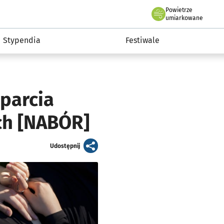
Powietrze
we Wrocławiu
Kultura
umiarkowane
Stypendia
Festiwale
parcia
ch [NABÓR]
artykuł
Udostępnij