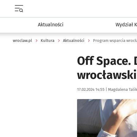
Menu główne portalu wroclaw.pl
Aktualności
Wydział K
wroclaw.pl
Kultura
Aktualności
Program wsparcia wrocła
Off Space.
wrocławski
Data publikacji:
Autor:
17.02.2024 14:55 |
Magdalena Tali
Kliknij, aby powiększyć