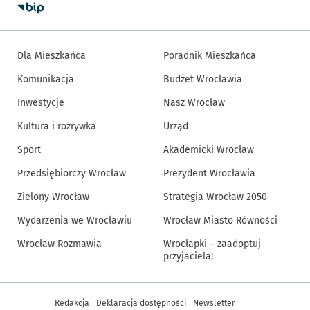
Dla Mieszkańca
Poradnik Mieszkańca
Komunikacja
Budżet Wrocławia
Inwestycje
Nasz Wrocław
Kultura i rozrywka
Urząd
Sport
Akademicki Wrocław
Przedsiębiorczy Wrocław
Prezydent Wrocławia
Zielony Wrocław
Strategia Wrocław 2050
Wydarzenia we Wrocławiu
Wrocław Miasto Równości
Wrocław Rozmawia
Wrocłapki – zaadoptuj
przyjaciela!
Inne informacje
Redakcja
Deklaracja dostępności
Newsletter