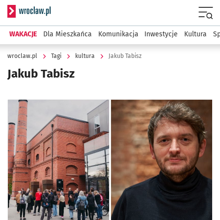
Serwis informacyjny wroclaw.pl
Menu
WAKACJE
Dla Mieszkańca
Komunikacja
Inwestycje
Kultura
Sp
wroclaw.pl
Tagi
kultura
Jakub Tabisz
Jakub Tabisz