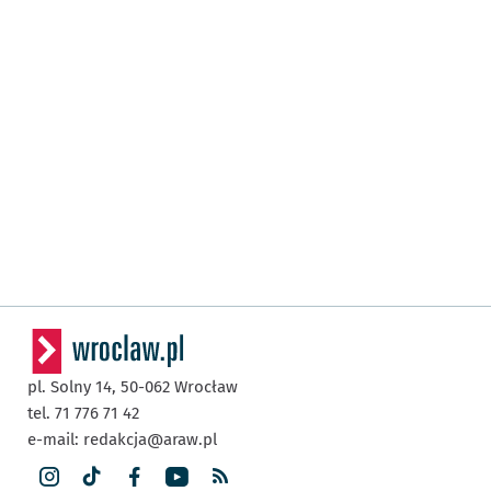
pl. Solny 14,
50-062
Wrocław
tel. 71 776 71 42
e-mail:
redakcja@araw.pl