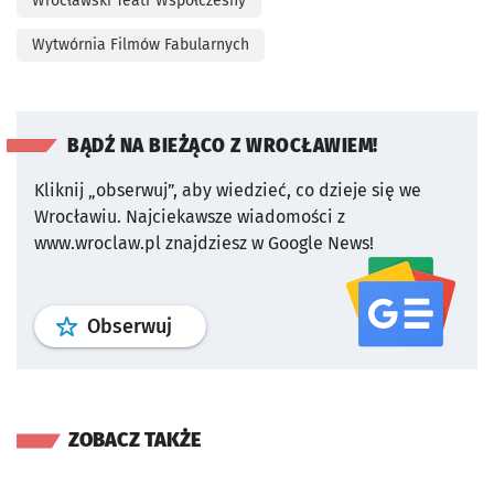
Wrocławski Teatr Współczesny
Wytwórnia Filmów Fabularnych
BĄDŹ NA BIEŻĄCO Z WROCŁAWIEM!
Kliknij „obserwuj”, aby wiedzieć, co dzieje się we
Wrocławiu.
Najciekawsze wiadomości z
www.wroclaw.pl znajdziesz w Google News!
profil
google news
serwisu wroclaw
Obserwuj
ZOBACZ TAKŻE