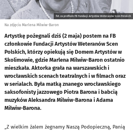
fot. za profilem FB Fundacji Artystów Weteranów Scen Polskich
Na zdjęciu Marlena Milwiw-Baron
Artystkę pożegnali dziś (2 maja) postem na FB
członkowie Fundacji Artystów Weteranów Scen
Polskich, którzy opiekują się Domem Artystów w
Skolimowie, gdzie Marlena Milwiw-Baron ostatnio
mieszkała. Aktorka grała na warszawskich i
wrocławskich scenach teatralnych i w filmach oraz
w serialach. Była matką znanego wrocławskiego
saksofonisty jazzowego Piotra Barona i babcią
muzyków Aleksandra Milwiw-Barona i Adama
Milwiw-Barona.
„Z wielkim żalem żegnamy Naszą Podopieczną, Panią