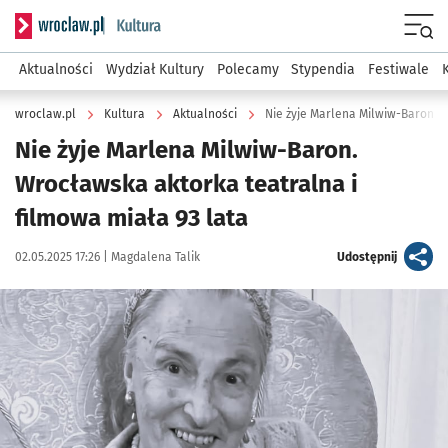
Serwis informacyjny wroclaw.pl podserwis: Kultura
Menu
Aktualności
Wydział Kultury
Polecamy
Stypendia
Festiwale
wroclaw.pl
Kultura
Aktualności
Nie żyje Marlena Milwiw-Baron, 
Nie żyje Marlena Milwiw-Baron.
Wrocławska aktorka teatralna i
filmowa miała 93 lata
Data publikacji:
Autor:
artykuł
02.05.2025 17:26 |
Magdalena Talik
Udostępnij
Kliknij, aby powiększyć