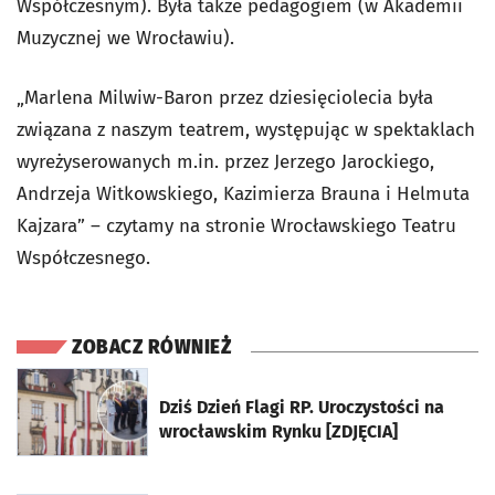
Współczesnym). Była także pedagogiem (w Akademii
Muzycznej we Wrocławiu).
„Marlena Milwiw-Baron przez dziesięciolecia była
związana z naszym teatrem, występując w spektaklach
wyreżyserowanych m.in. przez Jerzego Jarockiego,
Andrzeja Witkowskiego, Kazimierza Brauna i Helmuta
Kajzara” – czytamy na stronie Wrocławskiego Teatru
Współczesnego.
ZOBACZ RÓWNIEŻ
otworzy się w nowej karcie
Dziś Dzień Flagi RP. Uroczystości na
wrocławskim Rynku [ZDJĘCIA]