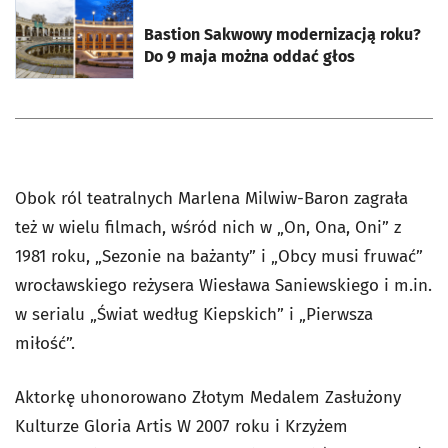
otworzy się w nowej karcie
Bastion Sakwowy modernizacją roku?
Do 9 maja można oddać głos
Obok ról teatralnych Marlena Milwiw-Baron zagrała
też w wielu filmach, wśród nich w „On, Ona, Oni” z
1981 roku, „Sezonie na bażanty” i „Obcy musi fruwać”
wrocławskiego reżysera Wiesława Saniewskiego i m.in.
w serialu „Świat według Kiepskich” i „Pierwsza
miłość”.
Aktorkę uhonorowano Złotym Medalem Zasłużony
Kulturze Gloria Artis W 2007 roku i Krzyżem