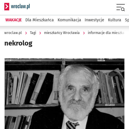
Serwis informacyjny wroclaw.pl
Menu
WAKACJE
Dla Mieszkańca
Komunikacja
Inwestycje
Kultura
Sp
wroclaw.pl
Tagi
mieszkańcy Wrocławia
informacje dla mieszkańc
nekrolog