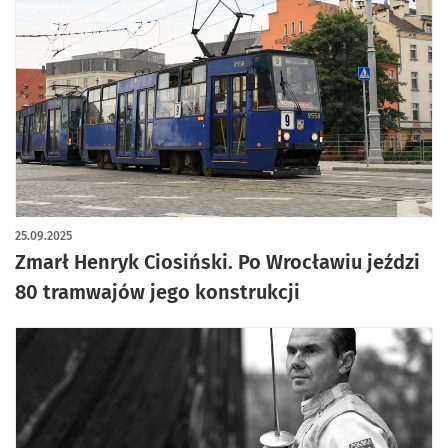
artykuł z galerią zdjęć
25.09.2025
Zmarł Henryk Ciosiński. Po Wrocławiu jeździ
80 tramwajów jego konstrukcji