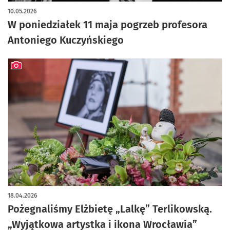
10.05.2026
W poniedziałek 11 maja pogrzeb profesora
Antoniego Kuczyńskiego
artykuł z galerią zdjęć
18.04.2026
Pożegnaliśmy Elżbietę „Lalkę” Terlikowską.
„Wyjątkowa artystka i ikona Wrocławia”