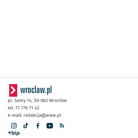
pl. Solny 14,
50-062
Wrocław
tel. 71 776 71 42
e-mail:
redakcja@araw.pl