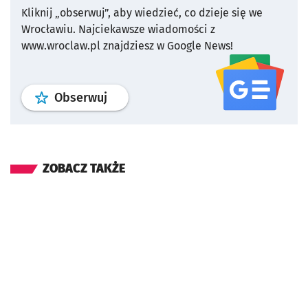
Kliknij „obserwuj”, aby wiedzieć, co dzieje się we
Wrocławiu.
Najciekawsze wiadomości z
www.wroclaw.pl znajdziesz w Google News!
profil
google news
serwisu wroclaw
Obserwuj
ZOBACZ TAKŻE