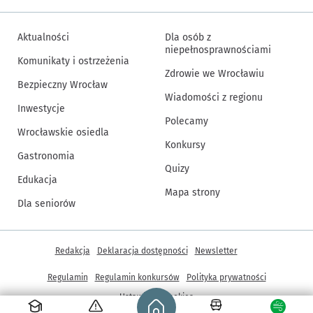
Aktualności
Dla osób z
niepełnosprawnościami
Komunikaty i ostrzeżenia
Zdrowie we Wrocławiu
Bezpieczny Wrocław
Wiadomości z regionu
Inwestycje
Polecamy
Wrocławskie osiedla
Konkursy
Gastronomia
Quizy
Edukacja
Mapa strony
Dla seniorów
Inne informacje
Redakcja
Deklaracja dostępności
Newsletter
Regulamin
Regulamin konkursów
Polityka prywatności
Strona główna - wroclaw.pl
Ustawienia cookies