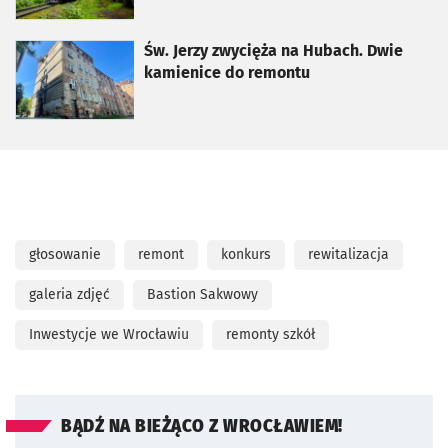
otworzy się w nowej karcie
Św. Jerzy zwycięża na Hubach. Dwie
kamienice do remontu
głosowanie
remont
konkurs
rewitalizacja
galeria zdjęć
Bastion Sakwowy
Inwestycje we Wrocławiu
remonty szkół
BĄDŹ NA BIEŻĄCO Z WROCŁAWIEM!