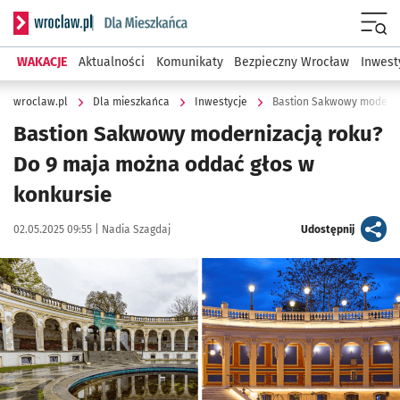
Serwis informacyjny wroclaw.pl podserwis: Dla mieszkańca
Menu
WAKACJE
Aktualności
Komunikaty
Bezpieczny Wrocław
Inwest
wroclaw.pl
Dla mieszkańca
Inwestycje
Bastion Sakwowy moderniz
Bastion Sakwowy modernizacją roku?
Do 9 maja można oddać głos w
konkursie
Data publikacji:
Autor:
artykuł
02.05.2025 09:55 |
Nadia Szagdaj
Udostępnij
Kliknij, aby zobaczyć galerię