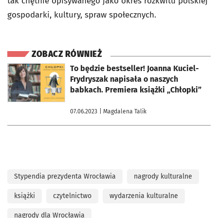
tak chętnie opisywanego jako okres rozkwitu polskiej
gospodarki, kultury, spraw społecznych.
ZOBACZ RÓWNIEŻ
otworzy się w nowej karcie
To będzie bestseller! Joanna Kuciel-
Frydryszak napisała o naszych
babkach. Premiera książki „Chłopki”
07.06.2023
| Magdalena Talik
Stypendia prezydenta Wrocławia
nagrody kulturalne
książki
czytelnictwo
wydarzenia kulturalne
nagrody dla Wrocławia