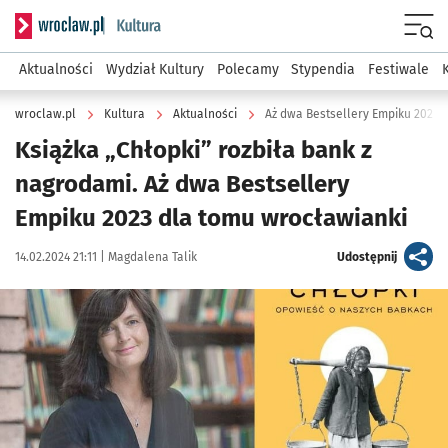
Serwis informacyjny wroclaw.pl podserwis: Kultura
Menu
Aktualności
Wydział Kultury
Polecamy
Stypendia
Festiwale
wroclaw.pl
Kultura
Aktualności
Aż dwa Bestsellery Empiku 2023 
Książka „Chłopki” rozbiła bank z
nagrodami. Aż dwa Bestsellery
Empiku 2023 dla tomu wrocławianki
Data publikacji:
Autor:
artykuł
14.02.2024 21:11 |
Magdalena Talik
Udostępnij
Kliknij, aby powiększyć