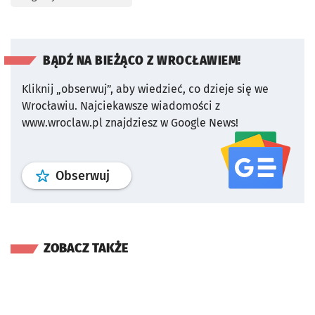
BĄDŹ NA BIEŻĄCO Z WROCŁAWIEM!
Kliknij „obserwuj”, aby wiedzieć, co dzieje się we
Wrocławiu.
Najciekawsze wiadomości z
www.wroclaw.pl znajdziesz w Google News!
profil
google news
serwisu wroclaw
Obserwuj
ZOBACZ TAKŻE