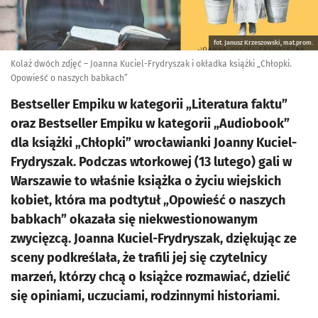
fot. Janusz Krzeszowski, mat.prom.
Kolaż dwóch zdjęć – Joanna Kuciel-Frydryszak i okładka książki „Chłopki.
Opowieść o naszych babkach”
Bestseller Empiku w kategorii „Literatura faktu”
oraz Bestseller Empiku w kategorii „Audiobook”
dla książki „Chłopki” wrocławianki Joanny Kuciel-
Frydryszak. Podczas wtorkowej (13 lutego) gali w
Warszawie to właśnie książka o życiu wiejskich
kobiet, która ma podtytuł „Opowieść o naszych
babkach” okazała się niekwestionowanym
zwycięzcą. Joanna Kuciel-Frydryszak, dziękując ze
sceny podkreślała, że trafili jej się czytelnicy
marzeń, którzy chcą o książce rozmawiać, dzielić
się opiniami, uczuciami, rodzinnymi historiami.