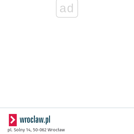
ad
pl. Solny 14,
50-062
Wrocław