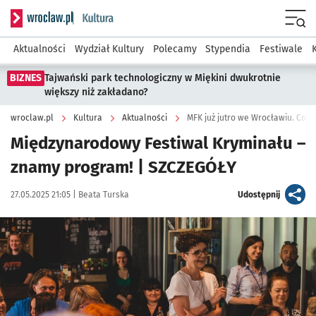
Serwis informacyjny wroclaw.pl podserwis: Kultura
Menu
Aktualności
Wydział Kultury
Polecamy
Stypendia
Festiwale
BIZNES
Tajwański park technologiczny w Miękini dwukrotnie
większy niż zakładano?
wroclaw.pl
Kultura
Aktualności
MFK już jutro we Wrocławiu. Co bę
Międzynarodowy Festiwal Kryminału –
znamy program! | SZCZEGÓŁY
Data publikacji:
Autor:
artykuł
27.05.2025 21:05 |
Beata Turska
Udostępnij
Kliknij, aby powiększyć