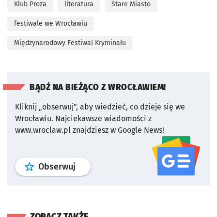
Klub Proza
literatura
Stare Miasto
festiwale we Wrocławiu
Międzynarodowy Festiwal Kryminału
BĄDŹ NA BIEŻĄCO Z WROCŁAWIEM!
Kliknij „obserwuj”, aby wiedzieć, co dzieje się we
Wrocławiu.
Najciekawsze wiadomości z
www.wroclaw.pl znajdziesz w Google News!
profil
google news
serwisu wroclaw
Obserwuj
ZOBACZ TAKŻE