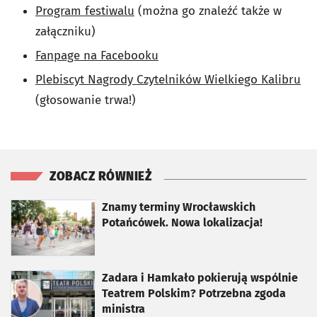
Program festiwalu
(można go znaleźć także w
załączniku)
Fanpage na Facebooku
Plebiscyt Nagrody Czytelników Wielkiego Kalibru
(głosowanie trwa!)
ZOBACZ RÓWNIEŻ
otworzy się w nowej karcie
Znamy terminy Wrocławskich
Potańcówek. Nowa lokalizacja!
otworzy się w nowej karcie
Zadara i Hamkało pokierują wspólnie
Teatrem Polskim? Potrzebna zgoda
ministra