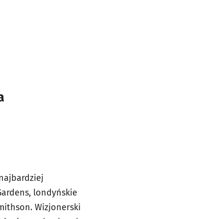
ia
najbardziej
Gardens, londyńskie
Smithson. Wizjonerski