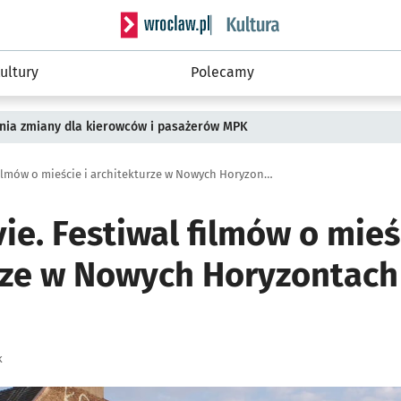
Serwis informacyjny wroclaw.pl podserwis: 
ultury
Polecamy
pnia zmiany dla kierowców i pasażerów MPK
MIASTOmovie. Festiwal filmów o mieście i architekturze w Nowych Horyzontach [PROGRAM]
e. Festiwal filmów o mieśc
rze w Nowych Horyzontach
k