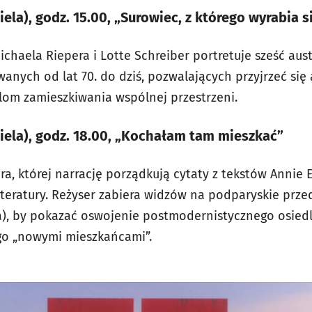
iela), godz. 15.00, „Surowiec, z którego wyrabia s
chaela Riepera i Lotte Schreiber portretuje sześć aus
wanych od lat 70. do dziś, pozwalających przyjrzeć si
om zamieszkiwania wspólnej przestrzeni.
ziela), godz. 18.00, „Kochałam tam mieszkać”
a, której narrację porządkują cytaty z tekstów Annie E
literatury. Reżyser zabiera widzów na podparyskie prze
a), by pokazać oswojenie postmodernistycznego osiedl
ego „nowymi mieszkańcami”.