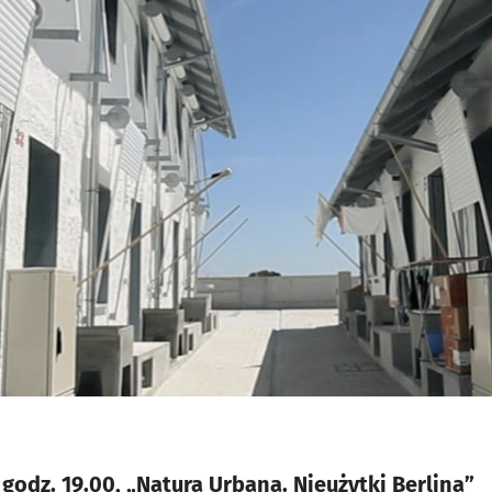
 godz. 19.00, „Natura Urbana. Nieużytki Berlina”