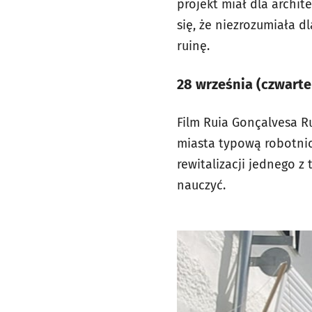
projekt miał dla archit
się, że niezrozumiała 
ruinę.
28 września (czwarte
Film Ruia Gonçalvesa R
miasta typową robotnic
rewitalizacji jednego z
nauczyć.