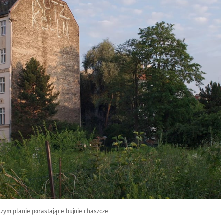
wszym planie porastające bujnie chaszcze