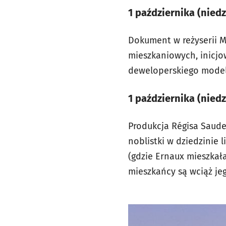
1 października (niedz
Dokument w reżyserii Mi
mieszkaniowych, inicjo
deweloperskiego model
1 października (nied
Produkcja Régisa Sauder
noblistki w dziedzinie 
(gdzie Ernaux mieszkał
mieszkańcy są wciąż j