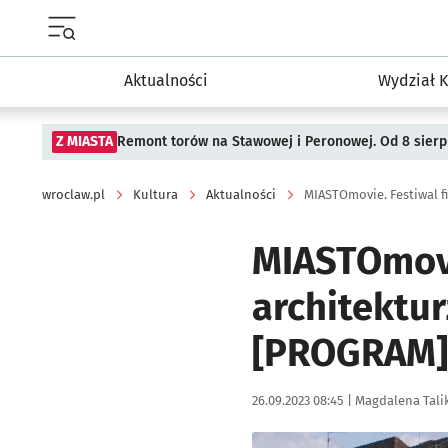
Menu główne portalu wroclaw.pl
Aktualności
Wydział K
Z MIASTA
Remont torów na Stawowej i Peronowej. Od 8 sier
wroclaw.pl
Kultura
Aktualności
MIASTOmovi
architektu
[PROGRAM]
Data publikacji:
Autor:
26.09.2023 08:45 |
Magdalena Tali
Kliknij, aby powiększyć