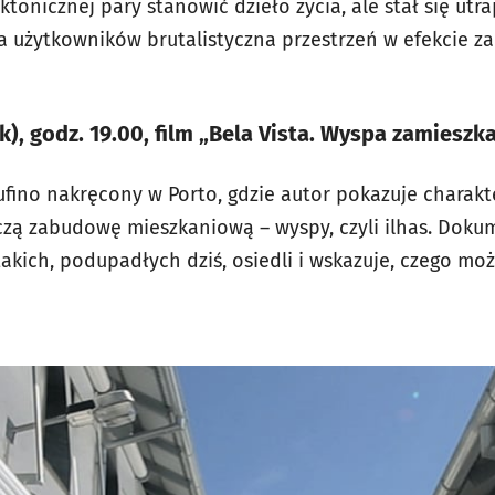
ektonicznej pary stanowić dzieło życia, ale stał się ut
dla użytkowników brutalistyczna przestrzeń w efekcie
k), godz. 19.00, film „Bela Vista. Wyspa zamieszk
ufino nakręcony w Porto, gdzie autor pokazuje charakt
zą zabudowę mieszkaniową – wyspy, czyli ilhas. Doku
 takich, podupadłych dziś, osiedli i wskazuje, czego mo