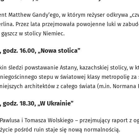
t Matthew Gandy’ego, w którym reżyser odkrywa „czwa
erlina. Przez lata przejmowała powojenne luki w zabud
gąszcz w stolicy Niemiec.
, godz. 16.00, „Nowa stolica”
n śledzi powstawanie Astany, kazachskiej stolicy, w kt
niegościnnego stepu w światowej klasy metropolię za
ynniejszych architektów z całego świata (m.in. Normana 
 godz. 18.30, „W Ukrainie”
awlusa i Tomasza Wolskiego – przejmujący raport z og
 życie pośród ruin staje się nową normalnością.