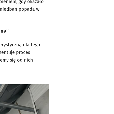
rapieniem, gdy okazało
 zaniedbań popada w
ana”
erystyczną dla tego
mentuje proces
żemy się od nich