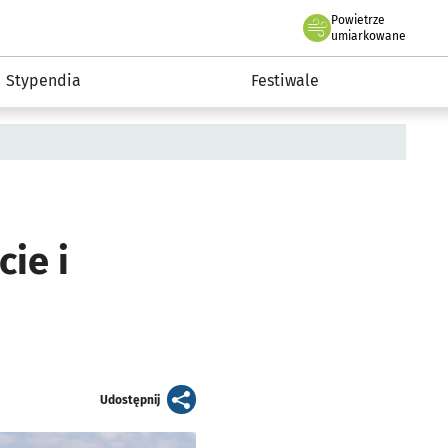
Powietrze
we Wrocławiu
Kultura
umiarkowane
Stypendia
Festiwale
ie i
artykuł
Udostępnij