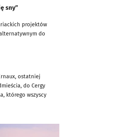
ię sny”
triackich projektów
ę alternatywnym do
rnaux, ostatniej
dmieścia, do Cergy
a, którego wszyscy