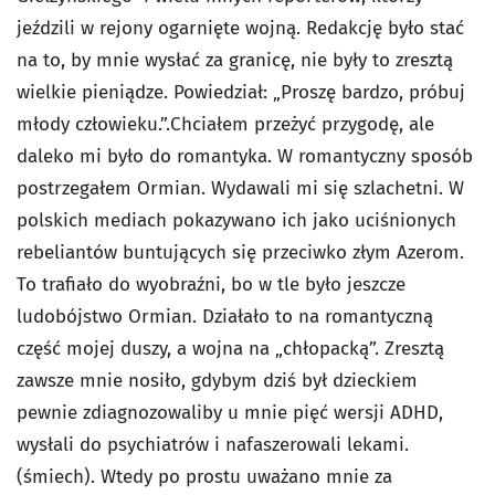
jeździli w rejony ogarnięte wojną. Redakcję było stać
na to, by mnie wysłać za granicę, nie były to zresztą
wielkie pieniądze. Powiedział: „Proszę bardzo, próbuj
młody człowieku.”.Chciałem przeżyć przygodę, ale
daleko mi było do romantyka. W romantyczny sposób
postrzegałem Ormian. Wydawali mi się szlachetni. W
polskich mediach pokazywano ich jako uciśnionych
rebeliantów buntujących się przeciwko złym Azerom.
To trafiało do wyobraźni, bo w tle było jeszcze
ludobójstwo Ormian. Działało to na romantyczną
część mojej duszy, a wojna na „chłopacką”. Zresztą
zawsze mnie nosiło, gdybym dziś był dzieckiem
pewnie zdiagnozowaliby u mnie pięć wersji ADHD,
wysłali do psychiatrów i nafaszerowali lekami.
(śmiech). Wtedy po prostu uważano mnie za