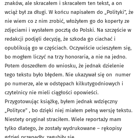
znaków, ale skracałem i skracałem ten tekst, a on
wciąż był za długi. W końcu napisałem do „Polityki”, że
nie wiem co z nim zrobić, włożyłem go do koperty ze
zdjęciami i wysłałem pocztą do Polski. Na szczęście w
redakcji podjęli decyzję, że szkoda go ciachać i
opublikują go w częściach. Oczywiście ucieszyłem się,
bo mogłem liczyć na trzy honoraria, a nie na jedno.
Potem doszedłem do wniosku, że jednak dzielenie
tego tekstu było błędem. Nie ukazywał się on numer
po numerze, ale w odstępach kilkutygodniowych i
czytelnicy nie mieli ciągłości opowieści.
Przygotowując książkę, byłem jednak wdzięczny
„Polityce” , bo dzięki niej miałem pełną wersję tekstu.
Niestety oryginał straciłem. Wiele reportaży mam
tylko dlatego, że zostały wydrukowane – rękopisy
gdzieś przepadły, zagubiły się.