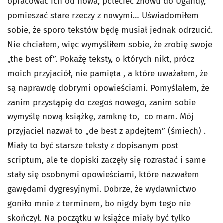
opracować ich od nowa, polecieć znowu do Ugandy,
pomieszać stare rzeczy z nowymi… Uświadomiłem
sobie, że sporo tekstów będę musiał jednak odrzucić.
Nie chciałem, więc wymyśliłem sobie, że zrobię swoje
„the best of”. Pokażę teksty, o których nikt, prócz
moich przyjaciół, nie pamięta , a które uważałem, że
są naprawdę dobrymi opowieściami. Pomyślałem, że
zanim przystąpię do czegoś nowego, zanim sobie
wymyślę nową książkę, zamknę to, co mam. Mój
przyjaciel nazwał to „de best z apdejtem” (śmiech) .
Miały to być starsze teksty z dopisanym post
scriptum, ale te dopiski zaczęły się rozrastać i same
stały się osobnymi opowieściami, które nazwałem
gawędami dygresyjnymi. Dobrze, że wydawnictwo
goniło mnie z terminem, bo nigdy bym tego nie
skończył. Na początku w książce miały być tylko