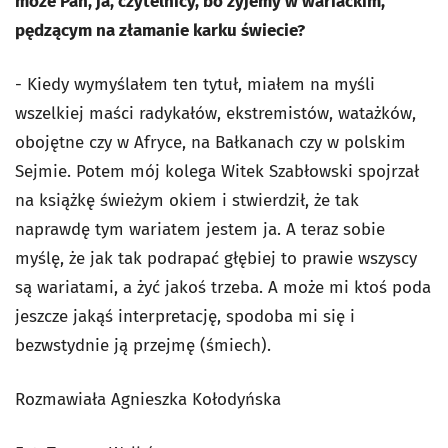
może Pan, ja, czytelnicy, bo żyjemy w wariackim,
pędzącym na złamanie karku świecie?
- Kiedy wymyślałem ten tytuł, miałem na myśli
wszelkiej maści radykałów, ekstremistów, watażków,
obojętne czy w Afryce, na Bałkanach czy w polskim
Sejmie. Potem mój kolega Witek Szabłowski spojrzał
na książkę świeżym okiem i stwierdził, że tak
naprawdę tym wariatem jestem ja. A teraz sobie
myślę, że jak tak podrapać głębiej to prawie wszyscy
są wariatami, a żyć jakoś trzeba. A może mi ktoś poda
jeszcze jakąś interpretację, spodoba mi się i
bezwstydnie ją przejmę (śmiech).
Rozmawiała Agnieszka Kołodyńska