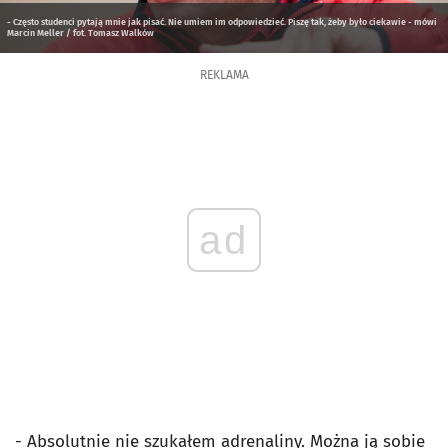
- Często studenci pytają mnie jak pisać. Nie umiem im odpowiedzieć. Piszę tak, żeby było ciekawie - mówi
Marcin Meller / fot. Tomasz Walków
REKLAMA
ad
- Absolutnie nie szukałem adrenaliny. Można ją sobie