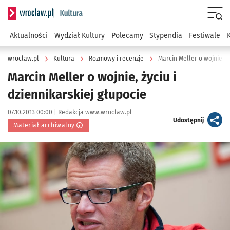
Serwis informacyjny wroclaw.pl podserwis: Kultura
Menu
Aktualności
Wydział Kultury
Polecamy
Stypendia
Festiwale
wroclaw.pl
Kultura
Rozmowy i recenzje
Marcin Meller o wojnie, ży
Marcin Meller o wojnie, życiu i
dziennikarskiej głupocie
Data publikacji:
Autor:
07.10.2013 00:00 |
Redakcja www.wroclaw.pl
artykuł
Udostępnij
Materiał archiwalny
Kliknij, aby powiększyć