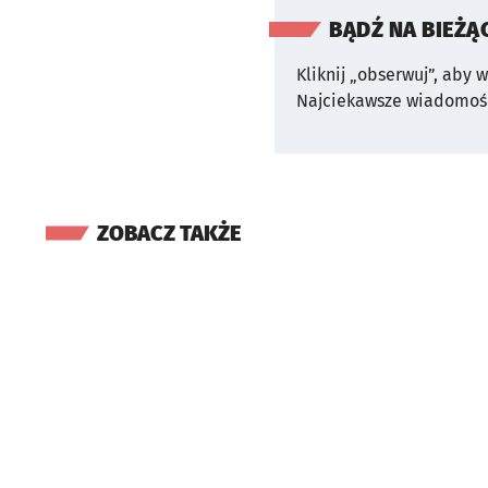
BĄDŹ NA BIEŻĄ
Kliknij „obserwuj”, aby 
Najciekawsze wiadomośc
ZOBACZ TAKŻE