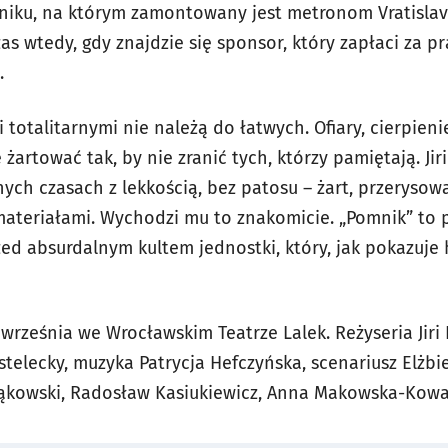
niku, na którym zamontowany jest metronom Vratisla
s wtedy, gdy znajdzie się sponsor, który zapłaci za p
.
 totalitarnymi nie należą do łatwych. Ofiary, cierpieni
 żartować tak, by nie zranić tych, którzy pamiętają. Jir
ch czasach z lekkością, bez patosu – żart, przerysowa
materiałami. Wychodzi mu to znakomicie. „Pomnik” to 
ed absurdalnym kultem jednostki, który, jak pokazuje 
września we Wrocławskim Teatrze Lalek. Reżyseria Jiri
stelecky, muzyka Patrycja Hefczyńska, scenariusz Elżb
ąkowski, Radosław Kasiukiewicz, Anna Makowska-Kowa