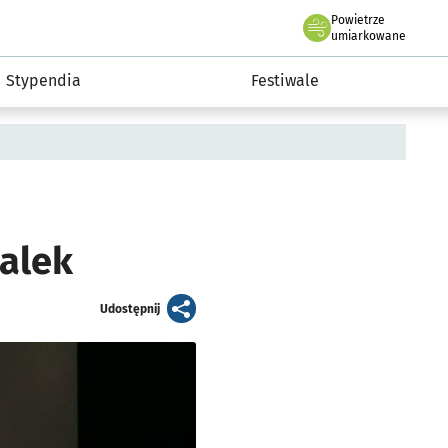
Powietrze
we Wrocławiu
Kultura
umiarkowane
Stypendia
Festiwale
Lalek
artykuł
Udostępnij