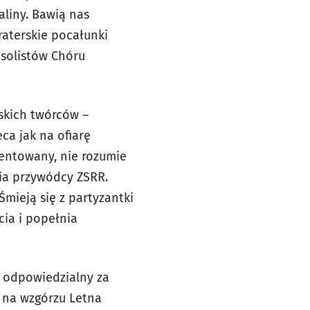
aliny. Bawią nas
aterskie pocałunki
 solistów Chóru
eskich twórców –
ca jak na ofiarę
ientowany, nie rozumie
nia przywódcy ZSRR.
Śmieją się z partyzantki
cia i popełnia
a odpowiedzialny za
ś na wzgórzu Letna