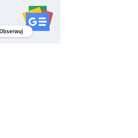
profil
google news
serwisu wroclaw.pl
Obserwuj