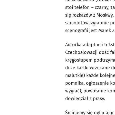
stoi telefon – czarny,
się rozkazów z Moskwy
samolotów, zgrabnie po
scenografii jest Marek 
Autorka adaptacji tek
Czechosłowacji dość fak
kręgosłupem podtrzymu
duże kartki wrzucane do
malutkie) każde kolejn
pomnika, ogłoszenie ko
wygrać), powołanie komi
dowiedział z prasy.
Śmiejemy się oglądając