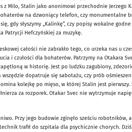
us z Milo, Stalin jako anonimowi przechodnie Jerzego K
bohaterów na dzwoniący telefon, czy monumentalne br
ię, gdy słyszymy „Kalinkę”, czy popisy wokalne godne
 Patrycji Hefczyńskiej za muzykę.
teskowej całości nie zabrakło tego, co urzeka nas u cz
cia i czułości dla bohaterów. Patrzymy na Otakara Sve
pętloną w historię. Jest po ludzku zagubiony, zdezor
a wszędzie dopatruje się sabotażu, czy prób ośmiesze
ina kolejkę po mięso, w której Stalin jest pierwszy. 
łnierza za rozporek. Otakar Svec nie wytrzymuje napię
niwo. Przy jego budowie zginęło sześciu robotników, 
echnik trafił do szpitala dla psychicznie chorych. Dzi