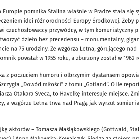
Europie pomnika Stalina właśnie w Pradze stała się
rzeczeniem idei różnorodności Europy Środkowej. Żeby 
wi czechosłowaccy przywódcy, w tym komunistyczny p
stworzyć dzieło bez precedensu – monumentalny, giga
cie na 75 urodziny. Ze wzgórza Letna, górującego nad 
Pomnik powstał w 1955 roku, a zburzony został w 1962 r
velka z poczuciem humoru i olbrzymim dystansem opowia
zczygła „Dowód miłości” z tomu „Gotland”. O ile report
biarza Otakara Sveca, to Havelkę interesuje miejsce. Zm
zy, a wzgórze Letna trwa nad Pragą jak wyrzut sumieni
jkę aktorów – Tomasza Maśląkowskiego (Gottwald, Sta
Svec) i Annę Makowską-Kowalczyk. Siedzą za stołem pr