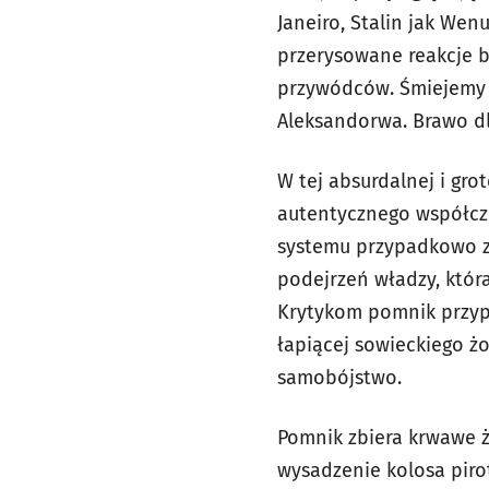
Janeiro, Stalin jak Wen
przerysowane reakcje 
przywódców. Śmiejemy s
Aleksandorwa. Brawo dla
W tej absurdalnej i gro
autentycznego współczu
systemu przypadkowo za
podejrzeń władzy, któr
Krytykom pomnik przypom
łapiącej sowieckiego żo
samobójstwo.
Pomnik zbiera krwawe ż
wysadzenie kolosa pirot