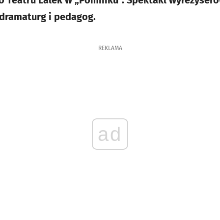
 Teatru Lalek w „Pomniku”. Spektakl wyreżyserow
, dramaturg i pedagog.
REKLAMA
ad