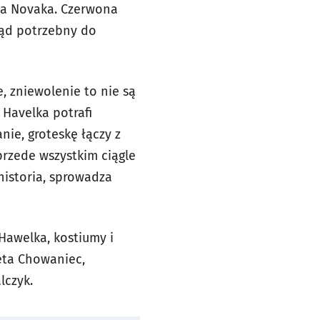
va Novaka. Czerwona
rąd potrzebny do
e, zniewolenie to nie są
i Havelka potrafi
nie, groteskę łączy z
przede wszystkim ciągle
historia, sprowadza
 Hawelka, kostiumy i
ieta Chowaniec,
lczyk.