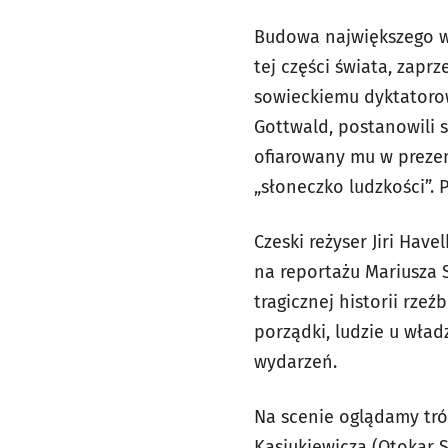
Budowa największego w 
tej części świata, zap
sowieckiemu dyktatoro
Gottwald, postanowili 
ofiarowany mu w prezen
„słoneczko ludzkości”. 
Czeski reżyser Jiri Ha
na reportażu Mariusza S
tragicznej historii rzeź
porządki, ludzie u wład
wydarzeń.
Na scenie oglądamy tró
Kasiukiewicza (Otokar 