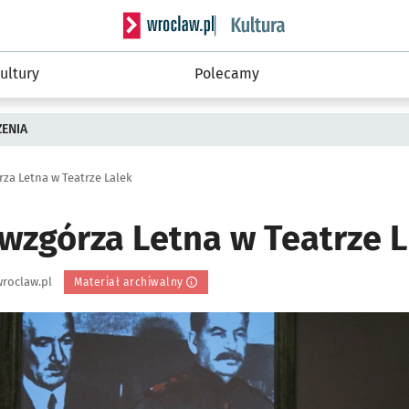
Serwis informacyjny wroclaw.pl podserwis: 
ultury
Polecamy
ZENIA
rza Letna w Teatrze Lalek
 wzgórza Letna w Teatrze 
roclaw.pl
Materiał archiwalny