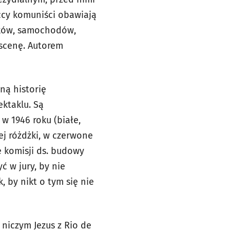
ccy komuniści obawiają
ików, samochodów,
scenę. Autorem
ną historię
ektaklu. Są
 1946 roku (białe,
ej różdżki, w czerwone
e komisji ds. budowy
ć w jury, by nie
 by nikt o tym się nie
 niczym Jezus z Rio de