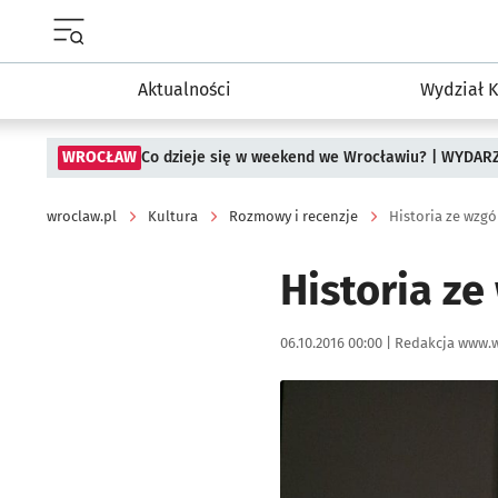
Menu główne portalu wroclaw.pl
Aktualności
Wydział K
WROCŁAW
Co dzieje się w weekend we Wrocławiu? | WYDAR
wroclaw.pl
Kultura
Rozmowy i recenzje
Historia ze wzgó
Historia ze
Data publikacji:
Autor:
06.10.2016 00:00 |
Redakcja www.w
Kliknij, aby powiększyć