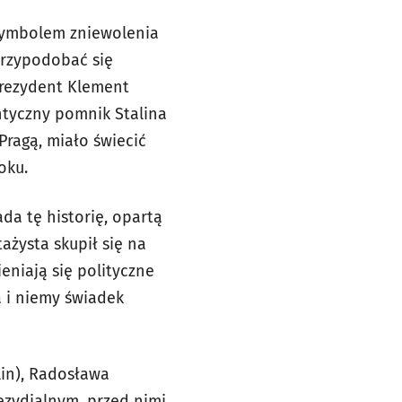
 symbolem zniewolenia
przypodobać się
rezydent Klement
ntyczny pomnik Stalina
Pragą, miało świecić
oku.
da tę historię, opartą
ażysta skupił się na
ieniają się polityczne
a i niemy świadek
lin), Radosława
ezydialnym, przed nimi