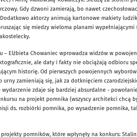
 tarczowy. Gdy dzwoni zamierają, bo nawet czechosłowa
. Dodatkowo aktorzy animują kartonowe makiety ludz
ruszając się miedzy wieloma planami wypełniającymi 
Zakostelecky.
stu – Elżbieta Chowaniec wprowadza widzów w powojen
tograficznie, ale daty i fakty nie obciążają odbioru sp
jącym historię. Od pierwszych powojennych wyborów w
 urny zamieniają się, jak za dotknięciem czarodziejski
e wydarzenie zdaje się bardziej absurdalne - powołani
nkursu na projekt pomnika (wszyscy architekci chcą by
sji ds. rozbiórki pomnika, po wysadzenie pomnika, tak,
 projekty pomników, które wpłynęły na konkurs: Stalin