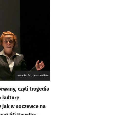
"Pomnik" fot. Tomasz Walków
wany, czyli tragedia
 kulturę
y jak w soczewce na