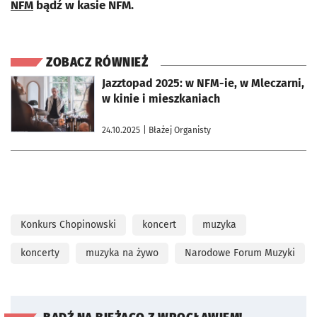
NFM
bądź w kasie NFM.
ZOBACZ RÓWNIEŻ
otworzy się w nowej karcie
Jazztopad 2025: w NFM-ie, w Mleczarni,
w kinie i mieszkaniach
24.10.2025
| Błażej Organisty
Konkurs Chopinowski
koncert
muzyka
koncerty
muzyka na żywo
Narodowe Forum Muzyki