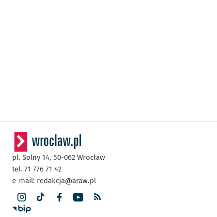
pl. Solny 14,
50-062
Wrocław
tel. 71 776 71 42
e-mail:
redakcja@araw.pl