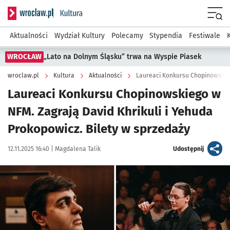
Serwis informacyjny wroclaw.pl podserwis: Kultura
Menu
Aktualności
Wydział Kultury
Polecamy
Stypendia
Festiwale
WROCŁAW
„Lato na Dolnym Śląsku” trwa na Wyspie Piasek
wroclaw.pl
Kultura
Aktualności
Laureaci Konkursu Chopinowskie
Laureaci Konkursu Chopinowskiego w
NFM. Zagrają David Khrikuli i Yehuda
Prokopowicz. Bilety w sprzedaży
Data publikacji:
Autor:
artykuł
12.11.2025 16:40 |
Magdalena Talik
Udostępnij
Kliknij, aby powiększyć