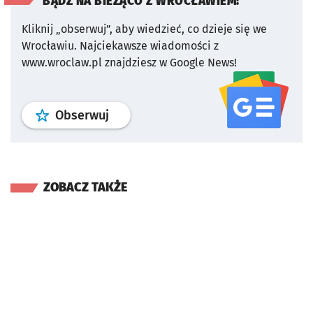
BĄDŹ NA BIEŻĄCO Z WROCŁAWIEM!
Kliknij „obserwuj”, aby wiedzieć, co dzieje się we
Wrocławiu.
Najciekawsze wiadomości z
www.wroclaw.pl znajdziesz w Google News!
profil
google news
serwisu wroclaw
Obserwuj
ZOBACZ TAKŻE