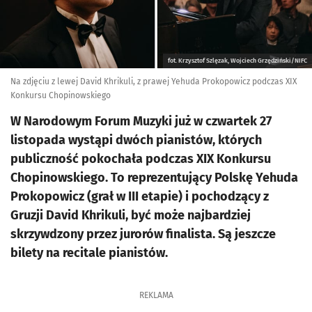
fot. Krzysztof Szlęzak, Wojciech Grzędziński/NIFC
Na zdjęciu z lewej David Khrikuli, z prawej Yehuda Prokopowicz podczas XIX
Konkursu Chopinowskiego
W Narodowym Forum Muzyki już w czwartek 27
listopada wystąpi dwóch pianistów, których
publiczność pokochała podczas XIX Konkursu
Chopinowskiego. To reprezentujący Polskę Yehuda
Prokopowicz (grał w III etapie) i pochodzący z
Gruzji David Khrikuli, być może najbardziej
skrzywdzony przez jurorów finalista. Są jeszcze
bilety na recitale pianistów.
REKLAMA