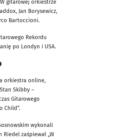
W gitarowej orkiestrze
Maddox, Jan Borysewicz,
rco Bartoccioni.
Gitarowego Rekordu
panię po Londyn i USA.
o
 orkiestra online,
Stan Skibby –
dczas Gitarowego
 Child”.
m Sosnowskim wykonali
n Riedel zaśpiewał „W