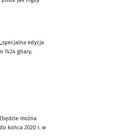
 puste jak nigdy
 „specjalna edycja
 7424 gitary.
j (będzie można
do końca 2020 r. w