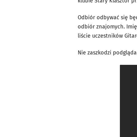
klubie Stary Klasztor pr
Odbiór odbywać się będ
odbiór znajomych. Imię
liście uczestników Git
Nie zaszkodzi podgląda