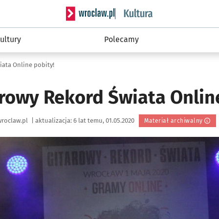
Serwis informacyjny wroclaw.pl podserwis: 
ultury
Polecamy
iata Online pobity!
arowy Rekord Świata Onlin
roclaw.pl
|
aktualizacja:
6 lat temu, 01.05.2020
Materiał archiwalny