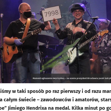
Moment ogłoszenia zwycięstwa – na scenie prezydent Wrocławia Jacek Sutryk 
liśmy w taki sposób po raz pierwszy i od razu ma
na całym świecie – zawodowców i amatorów, star
oe” Jimiego Hendrixa na medal. Kilka minut po go