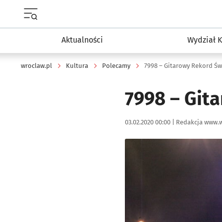
Menu główne portalu wroclaw.pl
Aktualności
Wydział K
wroclaw.pl
Kultura
Polecamy
7998 – Gitarowy Rekord Św
7998 – Git
Data publikacji:
Autor:
03.02.2020 00:00 |
Redakcja www.w
Kliknij, aby powiększyć