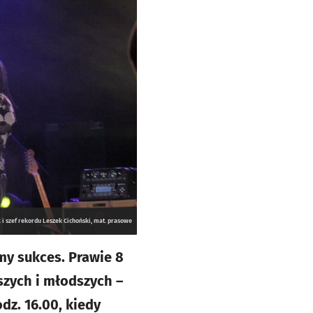
i szef rekordu Leszek Cichoński, mat. prasowe
my sukces. Prawie 8
szych i młodszych –
dz. 16.00, kiedy