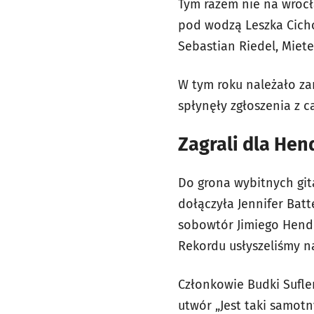
Tym razem nie na wrocł
pod wodzą Leszka Cicho
Sebastian Riedel, Miete
W tym roku należało za
spłynęły zgłoszenia z c
Zagrali dla Hen
Do grona wybitnych gita
dołączyła Jennifer Bat
sobowtór Jimiego Hendr
Rekordu usłyszeliśmy na
Członkowie Budki Sufle
utwór „Jest taki samotn