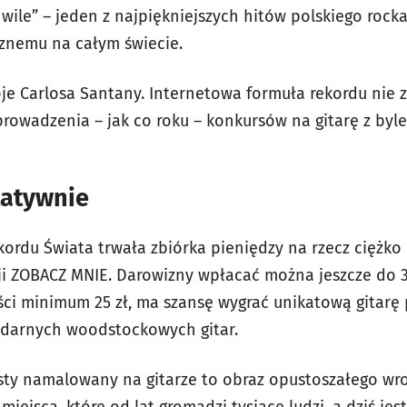
chwile” – jeden z najpiękniejszych hitów polskiego ro
znemu na całym świecie.
oje Carlosa Santany. Internetowa formuła rekordu nie 
rowadzenia – jak co roku – konkursów na gitarę z byle
tatywnie
ordu Świata trwała zbiórka pieniędzy na rzecz ciężko
 ZOBACZ MNIE. Darowizny wpłacać można jeszcze do 3 
ci minimum 25 zł, ma szansę wygrać unikatową gitarę
ndarnych woodstockowych gitar.
sty namalowany na gitarze to obraz opustoszałego wr