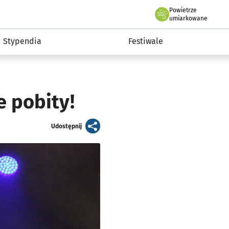
Powietrze
we Wrocławiu
Kultura
umiarkowane
Stypendia
Festiwale
e pobity!
artykuł
Udostępnij