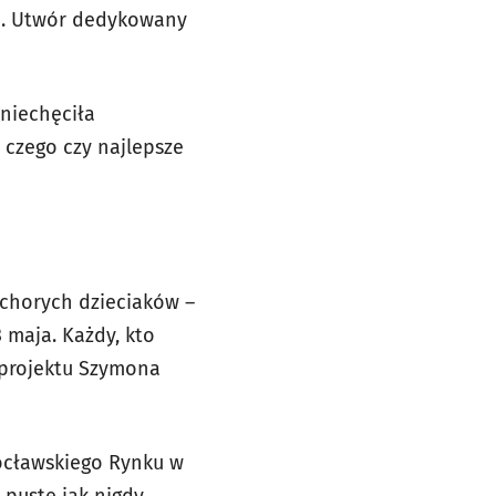
cka. Utwór dedykowany
zniechęciła
 czego czy najlepsze
 chorych dzieciaków –
maja. Każdy, kto
 projektu Szymona
ocławskiego Rynku w