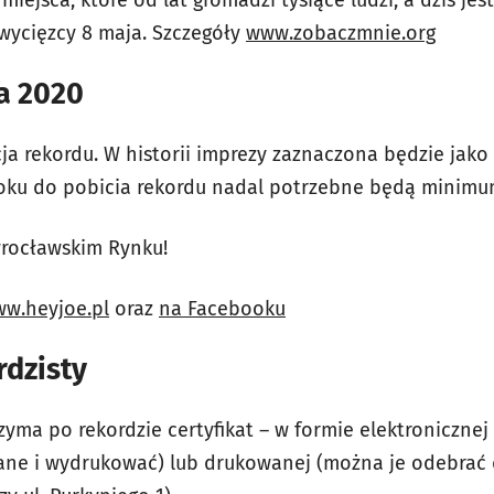
iejsca, które od lat gromadzi tysiące ludzi, a dziś jest
zwycięzcy 8 maja. Szczegóły
www.zobaczmnie.org
a 2020
ja rekordu. W historii imprezy zaznaczona będzie jako
roku do pobicia rekordu nadal potrzebne będą minimum
wrocławskim Rynku!
w.heyjoe.pl
oraz
na Facebooku
rdzisty
zyma po rekordzie certyfikat – w formie elektroniczne
ane i wydrukować) lub drukowanej (można je odebrać 