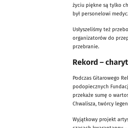
życiu piękne są tylko 
był personelowi medyc
Usłyszeliśmy też przeb
organizatorów do przep
przebranie.
Rekord – chary
Podczas Gitarowego Rek
podopiecznych Fundacji
przekaże sumę o wartoś
Chwalisza, twórcy lege
Wyjątkowy projekt arty