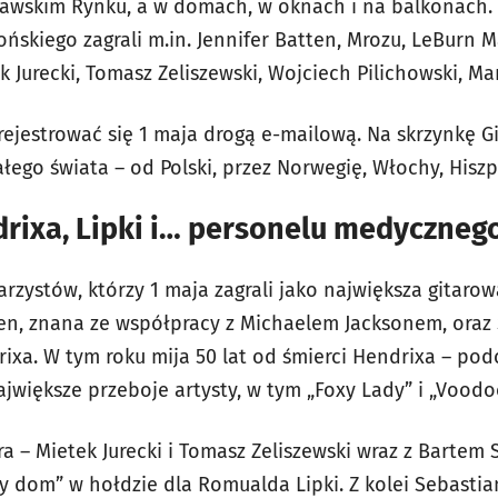
awskim Rynku, a w domach, w oknach i na balkonach. 
ńskiego zagrali m.in. Jennifer Batten, Mrozu, LeBurn 
k Jurecki, Tomasz Zeliszewski, Wojciech Pilichowski, Ma
rejestrować się 1 maja drogą e-mailową. Na skrzynkę 
ałego świata – od Polski, przez Norwegię, Włochy, Hisz
drixa, Lipki i… personelu medyczneg
rzystów, którzy 1 maja zagrali jako największa gitarowa
ten, znana ze współpracy z Michaelem Jacksonem, oraz 
ixa. W tym roku mija 50 lat od śmierci Hendrixa – po
jwiększe przeboje artysty, w tym „Foxy Lady” i „Voodoo
ra – Mietek Jurecki i Tomasz Zeliszewski wraz z Barte
y dom” w hołdzie dla Romualda Lipki. Z kolei Sebastia