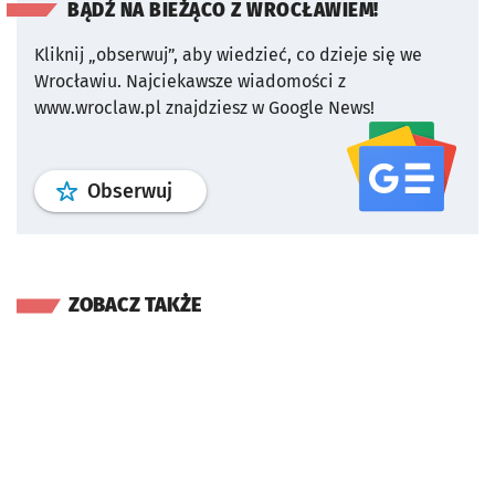
BĄDŹ NA BIEŻĄCO Z WROCŁAWIEM!
Kliknij „obserwuj”, aby wiedzieć, co dzieje się we
Wrocławiu.
Najciekawsze wiadomości z
www.wroclaw.pl znajdziesz w Google News!
profil
google news
serwisu wroclaw
Obserwuj
ZOBACZ TAKŻE