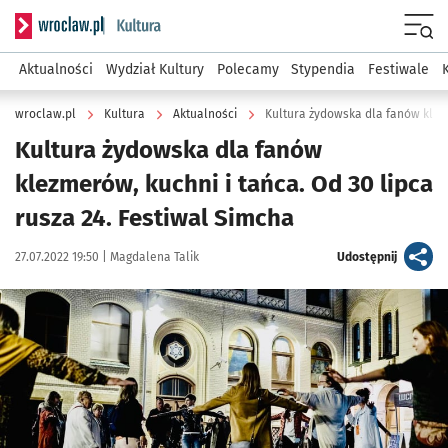
Serwis informacyjny wroclaw.pl podserwis: Kultura
Menu
Aktualności
Wydział Kultury
Polecamy
Stypendia
Festiwale
wroclaw.pl
Kultura
Aktualności
Kultura żydowska dla fanów
klezmerów, kuchni i tańca. Od 30 lipca
rusza 24. Festiwal Simcha
Data publikacji:
Autor:
artykuł
27.07.2022 19:50 |
Magdalena Talik
Udostępnij
Kliknij, aby powiększyć