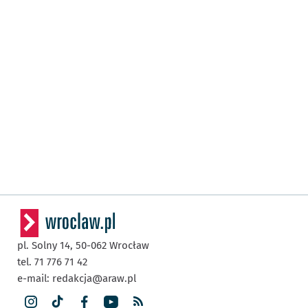
pl. Solny 14,
50-062
Wrocław
tel. 71 776 71 42
e-mail:
redakcja@araw.pl