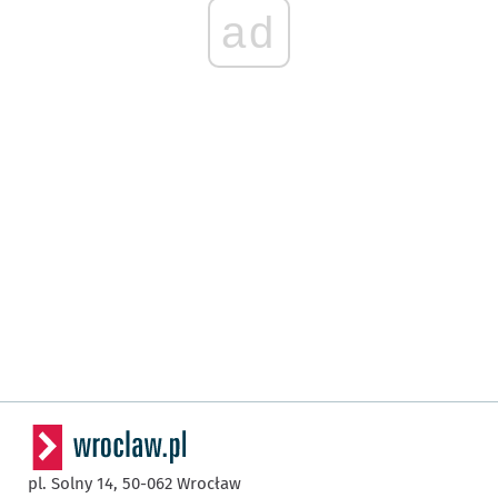
ad
pl. Solny 14,
50-062
Wrocław