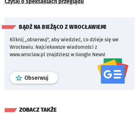
Czytaj o spektaklach przeglądu
BĄDŹ NA BIEŻĄCO Z WROCŁAWIEM!
Kliknij „obserwuj”, aby wiedzieć, co dzieje się we
Wrocławiu.
Najciekawsze wiadomości z
www.wroclaw.pl znajdziesz w Google News!
profil
google news
serwisu wroclaw
Obserwuj
ZOBACZ TAKŻE