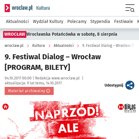
Serwis informacyjny wroclaw.pl podserwis: Kultura
Menu
Aktualności
Wydział Kultury
Polecamy
Stypendia
Festiwale
WROCŁAW
Wrocławska Potańcówka w sobotę, 8 sierpnia
wroclaw.pl
Kultura
Aktualności
9. Festiwal Dialog – Wrocław [PR
9. Festiwal Dialog – Wrocław
[PROGRAM, BILETY]
Data publikacji:
Autor:
04.10.2017 00:00 |
Redakcja www.wroclaw.pl
|
aktualizacja:
9 lat temu, 14.10.2017
artykuł
Udostępnij
Materiał archiwalny
Kliknij, aby powiększyć