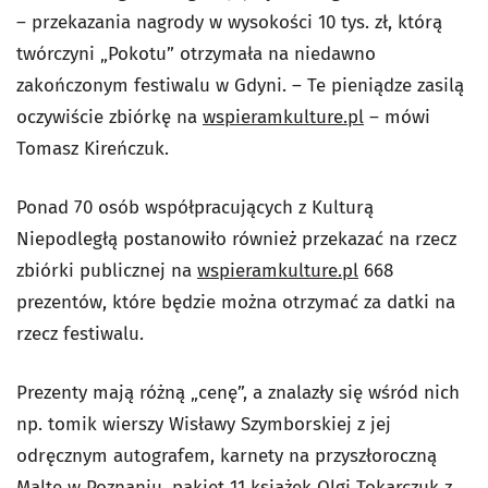
– przekazania nagrody w wysokości 10 tys. zł, którą
twórczyni „Pokotu” otrzymała na niedawno
zakończonym festiwalu w Gdyni. – Te pieniądze zasilą
oczywiście zbiórkę na
wspieramkulture.pl
– mówi
Tomasz Kireńczuk.
Ponad 70 osób współpracujących z Kulturą
Niepodległą postanowiło również przekazać na rzecz
zbiórki publicznej na
wspieramkulture.pl
668
prezentów, które będzie można otrzymać za datki na
rzecz festiwalu.
Prezenty mają różną „cenę”, a znalazły się wśród nich
np. tomik wierszy Wisławy Szymborskiej z jej
odręcznym autografem, karnety na przyszłoroczną
Maltę w Poznaniu, pakiet 11 książek Olgi Tokarczuk z