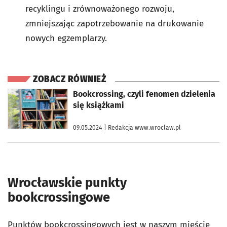
recyklingu i zrównoważonego rozwoju,
zmniejszając zapotrzebowanie na drukowanie
nowych egzemplarzy.
ZOBACZ RÓWNIEŻ
otworzy się w nowej karcie
Bookcrossing, czyli fenomen dzielenia
się książkami
09.05.2024
| Redakcja www.wroclaw.pl
Wrocławskie punkty
bookcrossingowe
Punktów bookcrossingowych jest w naszym mieście