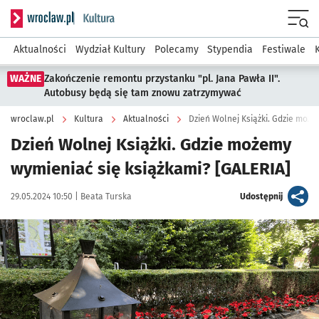
Serwis informacyjny wroclaw.pl podserwis: Kultura
Menu
Aktualności
Wydział Kultury
Polecamy
Stypendia
Festiwale
WAŻNE
Zakończenie remontu przystanku "pl. Jana Pawła II".
Autobusy będą się tam znowu zatrzymywać
wroclaw.pl
Kultura
Aktualności
Dzień Wolnej Książki. Gdzie może
Dzień Wolnej Książki. Gdzie możemy
wymieniać się książkami? [GALERIA]
Data publikacji:
Autor:
artykuł
29.05.2024 10:50 |
Beata Turska
Udostępnij
Kliknij, aby zobaczyć galerię