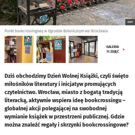
MBP
Punkt bookcrossingowy w Ogrodzie Botanicznym we Wrocławiu
GALERIA
11
ZDJĘĆ
Dziś obchodzimy Dzień Wolnej Książki, czyli święto
miłośników literatury i inicjatyw promujących
czytelnictwo. Wrocław, miasto z bogatą tradycją
literacką, aktywnie wspiera ideę bookcrossingu –
globalnej akcji polegającej na swobodnej
wymianie książek w przestrzeni publicznej. Gdzie
można znaleźć regały i skrzynki bookcrossingowe?