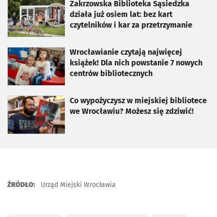
otworzy się w nowej karcie
Zakrzowska Biblioteka Sąsiedzka
działa już osiem lat: bez kart
czytelników i kar za przetrzymanie
otworzy się w nowej karcie
Wrocławianie czytają najwięcej
książek! Dla nich powstanie 7 nowych
centrów bibliotecznych
otworzy się w nowej karcie
Co wypożyczysz w miejskiej bibliotece
we Wrocławiu? Możesz się zdziwić!
ŹRÓDŁO:
Urząd Miejski Wrocławia