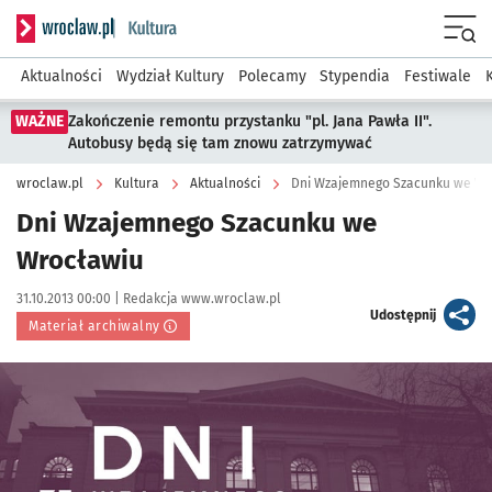
Serwis informacyjny wroclaw.pl podserwis: Kultura
Menu
Aktualności
Wydział Kultury
Polecamy
Stypendia
Festiwale
WAŻNE
Zakończenie remontu przystanku "pl. Jana Pawła II".
Autobusy będą się tam znowu zatrzymywać
wroclaw.pl
Kultura
Aktualności
Dni Wzajemnego Szacunku we Wr
Dni Wzajemnego Szacunku we
Wrocławiu
Data publikacji:
Autor:
31.10.2013 00:00 |
Redakcja www.wroclaw.pl
artykuł
Udostępnij
Materiał archiwalny
Kliknij, aby powiększyć