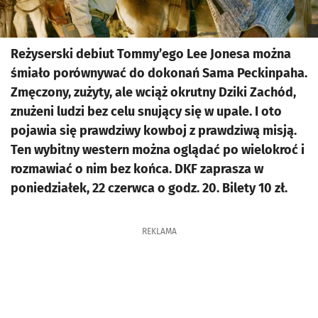
Reżyserski debiut Tommy’ego Lee Jonesa można
śmiało porównywać do dokonań Sama Peckinpaha.
Zmęczony, zużyty, ale wciąż okrutny Dziki Zachód,
znużeni ludzi bez celu snujący się w upale. I oto
pojawia się prawdziwy kowboj z prawdziwą misją.
Ten wybitny western można oglądać po wielokroć i
rozmawiać o nim bez końca. DKF zaprasza w
poniedziałek, 22 czerwca o godz. 20. Bilety 10 zł.
REKLAMA