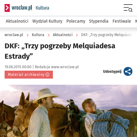
Serwis informacyjny wroclaw.pl podserwis: Kultura
Menu
Aktualności
Wydział Kultury
Polecamy
Stypendia
Festiwale
wroclaw.pl
Kultura
Aktualności
DKF: „Trzy pogrzeby Melquiadesa
DKF: „Trzy pogrzeby Melquiadesa
Estrady”
Data publikacji:
Autor:
19.06.2015 00:00 |
Redakcja www.wroclaw.pl
artykuł
Udostępnij
Materiał archiwalny
Kliknij, aby powiększyć